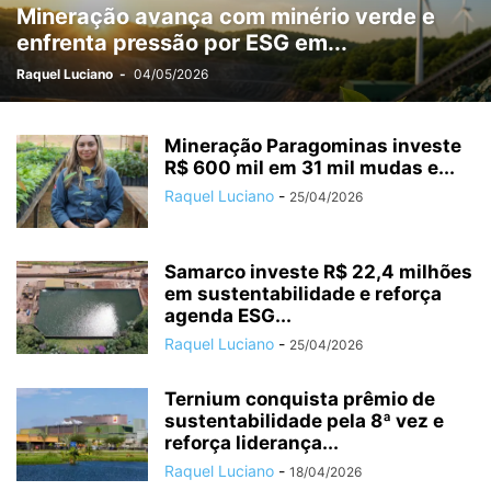
Mineração avança com minério verde e
MÉDIO PIRACICABA
MEIO AMBIENTE
MINAS GERAIS
MINERAÇÃO
enfrenta pressão por ESG em...
MUDANÇAS CLIMÁTICAS
NEGÓCIOS
OPORTUNIDADES
OURO PRETO
PARCEIROS
PATROCINADOS
POLÍCIA
POLÍTICA
Raquel Luciano
-
04/05/2026
PREVISÃO DO TEMPO
PUBLIEDITORIAL
SAÚDE
SERRO
SERVIÇO
SETE LAGOAS
SIDERURGIA
SUPER INTERESSANTE
Mineração Paragominas investe
SUSTENTABILIDADE
R$ 600 mil em 31 mil mudas e...
TARIFAÇO
TECNOLOGIA
TIRADENTES
Raquel Luciano
-
TURISMO
TURISMO RELIGIOSO
VAGAS
VALE
VALE DO AÇO
25/04/2026
Samarco investe R$ 22,4 milhões
em sustentabilidade e reforça
agenda ESG...
Raquel Luciano
-
25/04/2026
Ternium conquista prêmio de
sustentabilidade pela 8ª vez e
reforça liderança...
Raquel Luciano
-
18/04/2026