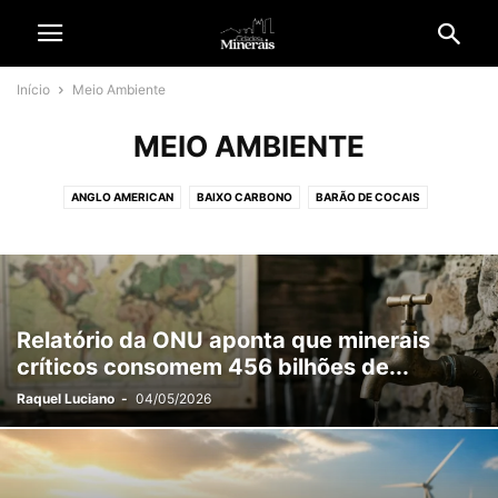
Início
Meio Ambiente
MEIO AMBIENTE
ANGLO AMERICAN
BAIXO CARBONO
BARÃO DE COCAIS
BELO HORIZONTE
BRASIL
CIDADANIA
CIDADES
CIDADES & MINERADORAS
CIÊNCIA E TECNOLOGIA
COLUNAS
CONGONHAS
CONTEÚDO PATROCINADO
CULTURA & ENTRETENIMENTO
DIVERSIDADE
ECONOMIA
EDITORIAL
EMPREGO
Relatório da ONU aponta que minerais
EMPRESAS & NEGÓCIOS
ENERGIA SOLAR
ESPECIAL
críticos consomem 456 bilhões de...
ESPECIAL REVISTA CM
ESPORTE
ESTÉTICA & NEGÓCIOS
Raquel Luciano
-
04/05/2026
GARIMPO ILEGAL
GERAL
GERDAU
HISTÓRIA E TRADIÇÃO
INFORME PUBLICITÁRIO
INTERNACIONAL
IPATINGA
ITABIRA
JOÃO MONLEVADE
JORNAL C&M
MÉDIO ESPINHAÇO