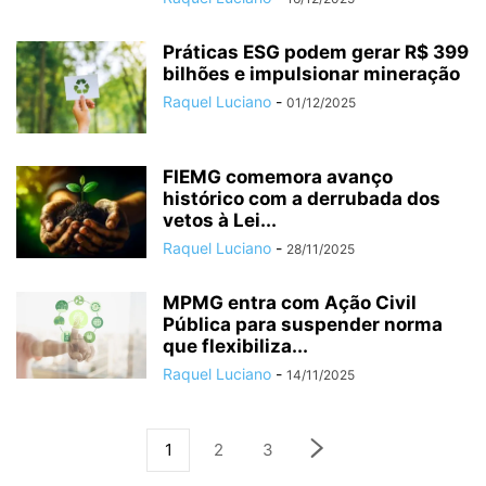
Práticas ESG podem gerar R$ 399
bilhões e impulsionar mineração
Raquel Luciano
-
01/12/2025
FIEMG comemora avanço
histórico com a derrubada dos
vetos à Lei...
Raquel Luciano
-
28/11/2025
MPMG entra com Ação Civil
Pública para suspender norma
que flexibiliza...
Raquel Luciano
-
14/11/2025
1
2
3