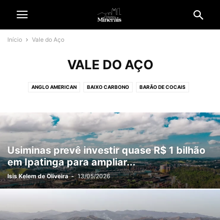
Início
Vale do Aço
VALE DO AÇO
ANGLO AMERICAN
BAIXO CARBONO
BARÃO DE COCAIS
BELO HORIZONTE
BRASIL
CIDADANIA
CIDADES
CIDADES & MINERADORAS
CIÊNCIA E TECNOLOGIA
COLUNAS
CONGONHAS
CONTEÚDO PATROCINADO
CULTURA & ENTRETENIMENTO
DIVERSIDADE
ECONOMIA
EDITORIAL
EMPREGO
Usiminas prevê investir quase R$ 1 bilhão
EMPRESAS & NEGÓCIOS
ENERGIA SOLAR
ESPECIAL
em Ipatinga para ampliar...
ESPECIAL REVISTA CM
ESPORTE
ESTÉTICA & NEGÓCIOS
Isis Kelem de Oliveira
-
13/05/2026
GARIMPO ILEGAL
GERAL
GERDAU
HISTÓRIA E TRADIÇÃO
INFORME PUBLICITÁRIO
INTERNACIONAL
IPATINGA
ITABIRA
JOÃO MONLEVADE
JORNAL C&M
MÉDIO ESPINHAÇO