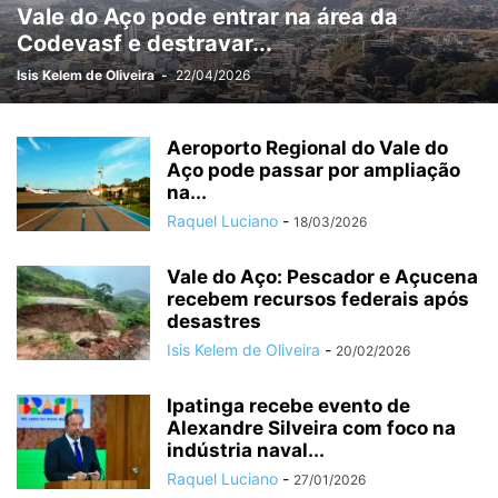
Vale do Aço pode entrar na área da
MÉDIO PIRACICABA
MEIO AMBIENTE
MINAS GERAIS
MINERAÇÃO
Codevasf e destravar...
MUDANÇAS CLIMÁTICAS
NEGÓCIOS
OPORTUNIDADES
OURO PRETO
PARCEIROS
PATROCINADOS
POLÍCIA
POLÍTICA
Isis Kelem de Oliveira
-
22/04/2026
PREVISÃO DO TEMPO
PUBLIEDITORIAL
SAÚDE
SERRO
SERVIÇO
SETE LAGOAS
SIDERURGIA
SUPER INTERESSANTE
Aeroporto Regional do Vale do
SUSTENTABILIDADE
Aço pode passar por ampliação
TARIFAÇO
TECNOLOGIA
TIRADENTES
na...
TURISMO
TURISMO RELIGIOSO
VAGAS
VALE
VALE DO AÇO
Raquel Luciano
-
18/03/2026
Vale do Aço: Pescador e Açucena
recebem recursos federais após
desastres
Isis Kelem de Oliveira
-
20/02/2026
Ipatinga recebe evento de
Alexandre Silveira com foco na
indústria naval...
Raquel Luciano
-
27/01/2026