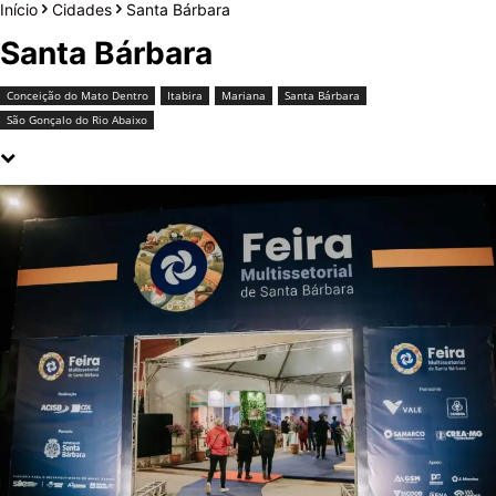
Início
Cidades
Santa Bárbara
Santa Bárbara
Conceição do Mato Dentro
Itabira
Mariana
Santa Bárbara
São Gonçalo do Rio Abaixo