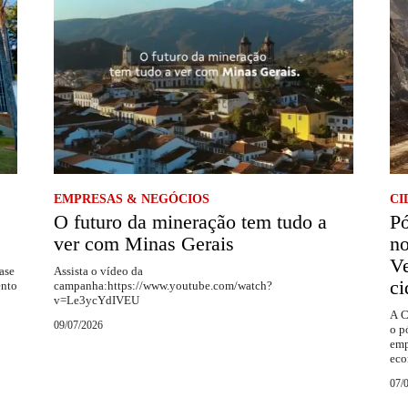
EMPRESAS & NEGÓCIOS
CI
O futuro da mineração tem tudo a
Pó
ver com Minas Gerais
no
Ve
ase
Assista o vídeo da
ci
ento
campanha:https://www.youtube.com/watch?
v=Le3ycYdIVEU
A C
09/07/2026
o p
emp
eco
07/