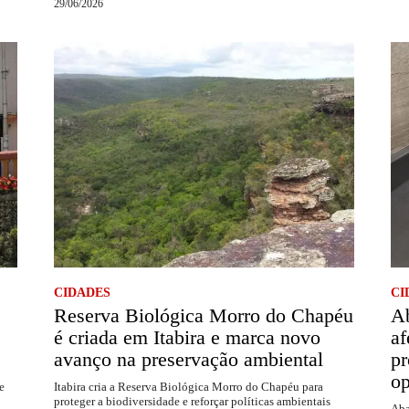
29/06/2026
CIDADES
CI
Reserva Biológica Morro do Chapéu
Ab
é criada em Itabira e marca novo
af
avanço na preservação ambiental
pr
op
e
Itabira cria a Reserva Biológica Morro do Chapéu para
proteger a biodiversidade e reforçar políticas ambientais
Aba