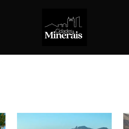
TA BÁRBARA
SÃO GONÇALO DO RIO ABAIXO