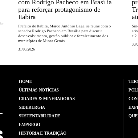
com Rodrigo Pacheco em Brasília
p
para reforçar protagonismo de
Tr
Itabira
at
 de
Prefeito de Itabira, Marco Antônio Lage, se reúne com o
Sin
senador Rodrigo Pacheco em Brasília para discutir
ati
desenvolvimento, gestão pública e fortalecimento dos
e 2
municípios de Minas Gerais
30/
31/03/2026
HOME
TER
ÚLTIMAS NOTÍCIAS
POL
CIDADES & MINERADORAS
CON
SIDERURGIA
EXP
SUSTENTABILIDADE
QUE
EMPREGO
HISTÓRIA E TRADIÇÃO