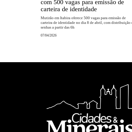
com 500 vagas para emissão de
carteira de identidade
Mutirão em Itabira oferece 500 vagas para emissão de
carteira de identidade no dia 8 de abril, com distribuição
senhas a partir das 6h
07/04/2026