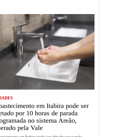
DADES
astecimento em Itabira pode ser
etado por 10 horas de parada
ogramada no sistema Areão,
erado pela Vale
stecimento em Itabira pode ser afetado por parada