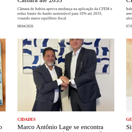
Câmara de Itabira aprova mudança na aplicação da CFEM e
Ita
reduz limite do fundo sustentável para 10% até 2035,
arr
visando maior equilíbrio fiscal
ale
08/04/2026
07/
CIDADES
GE
o
Marco Antônio Lage se encontra
Si