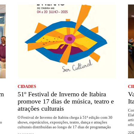
CIDADES
CI
om
51º Festival de Inverno de Itabira
Va
promove 17 dias de música, teatro e
It
atrações culturais
Com
Ela
O Festival de Inverno de Itabira chega à 51ª edição com 30
art
ão
shows, espetáculos, exposições, teatro, dança e atrações
ofi
culturais distribuídas ao longo de 17 dias de programação
22/