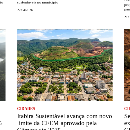
aio
sustentáveis no município
pro
par
22/04/2026
21/
CIDADES
CI
Itabira Sustentável avança com novo
Se
5
limite da CFEM aprovado pela
ex
Câmara até 2035
C