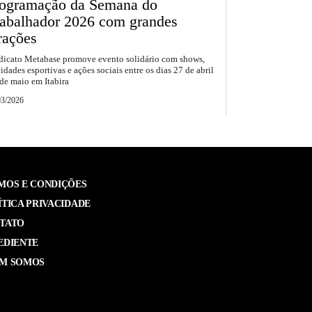
rogramação da Semana do
abalhador 2026 com grandes
rações
dicato Metabase promove evento solidário com shows,
vidades esportivas e ações sociais entre os dias 27 de abril
 de maio em Itabira
03/2026
MOS E CONDIÇÕES
ÍTICA PRIVACIDADE
TATO
EDIENTE
M SOMOS