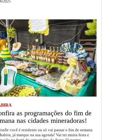
06/2025
ABIRA
nfira as programações do fim de
mana nas cidades mineradoras!
biraSe você é residente ou só vai passar o fim de semana
Itabira, já marque na sua agenda! Vai ter muita festa e
mação no forró de aniversário da Jiane. O evento