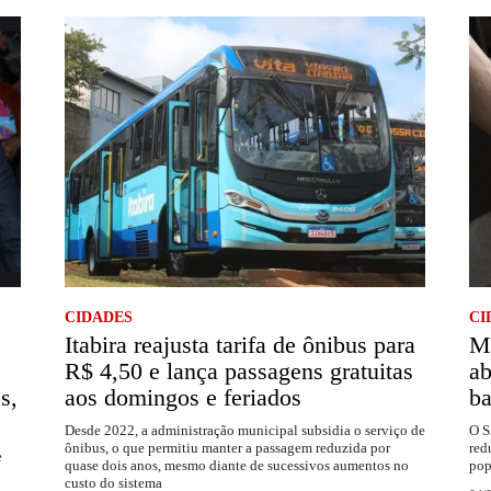
CIDADES
CI
Itabira reajusta tarifa de ônibus para
Ma
R$ 4,50 e lança passagens gratuitas
ab
s,
aos domingos e feriados
ba
Desde 2022, a administração municipal subsidia o serviço de
O S
ônibus, o que permitiu manter a passagem reduzida por
red
e
quase dois anos, mesmo diante de sucessivos aumentos no
pop
custo do sistema