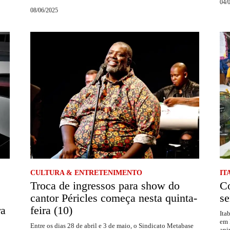
04/
08/06/2025
CULTURA & ENTRETENIMENTO
IT
Troca de ingressos para show do
Co
cantor Péricles começa nesta quinta-
se
ra
feira (10)
Ita
em 
Entre os dias 28 de abril e 3 de maio, o Sindicato Metabase
ani