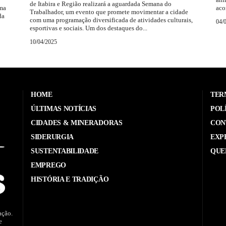
de Itabira e Região realizará a aguardada Semana do
rma
aco
Trabalhador, um evento que promete movimentar a cidade
da
com uma programação diversificada de atividades culturais,
04/
esportivas e sociais. Um dos destaques do...
10/04/2025
HOME
TER
ÚLTIMAS NOTÍCIAS
POL
CIDADES & MINERADORAS
CON
SIDERURGIA
EXP
SUSTENTABILIDADE
QUE
EMPREGO
HISTÓRIA E TRADIÇÃO
ação.
e