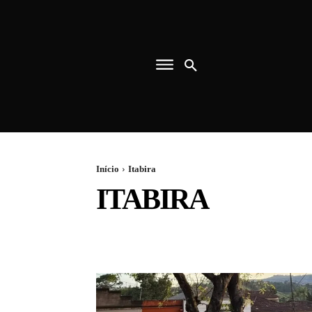
Início
Itabira
ITABIRA
ANGLO AMERICAN
BAIXO CARBONO
BARÃO D