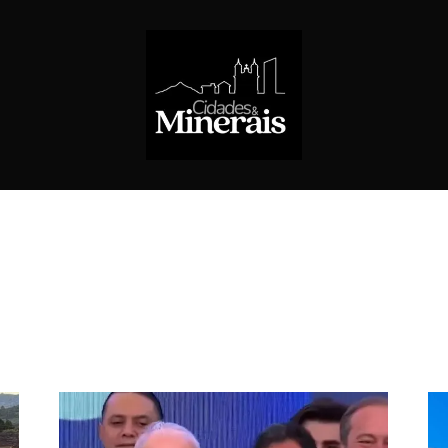
E COCAIS
BELO HORIZONTE
BRASIL
CIDADANIA
CIDADES
CID