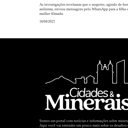
As investigações revelaram que o suspeito, agindo de fo
anônima, enviou mensagens pelo WhatsApp para a filha 
mulher filmada.
16/04/2025
Somos um portal com notícias e informações sobre miner
Aqui você vai entender um pouco mais sobre os desafios 