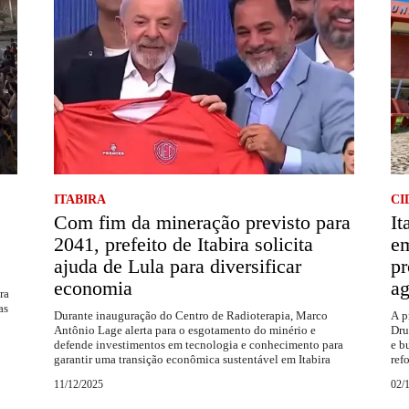
ITABIRA
CI
Com fim da mineração previsto para
It
2041, prefeito de Itabira solicita
em
ajuda de Lula para diversificar
pr
economia
ag
ra
as
Durante inauguração do Centro de Radioterapia, Marco
A p
Antônio Lage alerta para o esgotamento do minério e
Dru
defende investimentos em tecnologia e conhecimento para
e b
garantir uma transição econômica sustentável em Itabira
ref
11/12/2025
02/