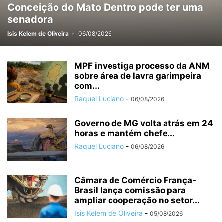
Conceição do Mato Dentro pode ter uma
MÉDIO PIRACICABA
MEIO AMBIENTE
MINAS GERAIS
MINERAÇÃO
senadora
MUDANÇAS CLIMÁTICAS
NEGÓCIOS
OPORTUNIDADES
OURO PRETO
PARCEIROS
PATROCINADOS
POLÍCIA
POLÍTICA
Isis Kelem de Oliveira
-
06/08/2026
PREVISÃO DO TEMPO
PUBLIEDITORIAL
SAÚDE
SERRO
SERVIÇO
SETE LAGOAS
SIDERURGIA
SUPER INTERESSANTE
MPF investiga processo da ANM
SUSTENTABILIDADE
sobre área de lavra garimpeira
TARIFAÇO
TECNOLOGIA
TIRADENTES
com...
TURISMO
TURISMO RELIGIOSO
VAGAS
VALE
VALE DO AÇO
Raquel Luciano
-
06/08/2026
Governo de MG volta atrás em 24
horas e mantém chefe...
Raquel Luciano
-
06/08/2026
Câmara de Comércio França-
Brasil lança comissão para
ampliar cooperação no setor...
Isis Kelem de Oliveira
-
05/08/2026