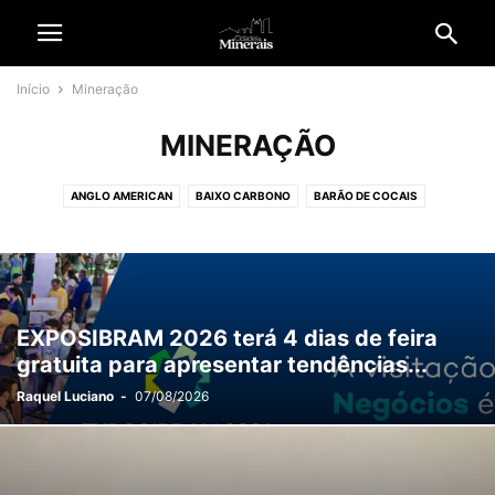
Início
Mineração
MINERAÇÃO
ANGLO AMERICAN
BAIXO CARBONO
BARÃO DE COCAIS
BELO HORIZONTE
BRASIL
CIDADANIA
CIDADES
CIDADES & MINERADORAS
CIÊNCIA E TECNOLOGIA
COLUNAS
CONGONHAS
CONTEÚDO PATROCINADO
CULTURA & ENTRETENIMENTO
DIVERSIDADE
ECONOMIA
EDITORIAL
EMPREGO
EXPOSIBRAM 2026 terá 4 dias de feira
EMPRESAS & NEGÓCIOS
ENERGIA SOLAR
ESPECIAL
gratuita para apresentar tendências...
ESPECIAL REVISTA CM
ESPORTE
ESTÉTICA & NEGÓCIOS
Raquel Luciano
-
07/08/2026
GARIMPO ILEGAL
GERAL
GERDAU
HISTÓRIA E TRADIÇÃO
INFORME PUBLICITÁRIO
INTERNACIONAL
IPATINGA
ITABIRA
JOÃO MONLEVADE
JORNAL C&M
MÉDIO ESPINHAÇO