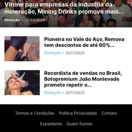
Vitrine para empresas da indústria da
MÉDIO PIRACICABA
MEIO AMBIENTE
MINAS GERAIS
MINERAÇÃO
mineração, Mining Drinks promove mais...
MUDANÇAS CLIMÁTICAS
NEGÓCIOS
OPORTUNIDADES
OURO PRETO
PARCEIROS
PATROCINADOS
POLÍCIA
POLÍTICA
Redação
-
10/04/2024
PREVISÃO DO TEMPO
PUBLIEDITORIAL
SAÚDE
SERRO
SERVIÇO
SETE LAGOAS
SIDERURGIA
SUPER INTERESSANTE
Pioneira no Vale do Aço, Remova
SUSTENTABILIDADE
tem descontos de até 60%...
TARIFAÇO
TECNOLOGIA
TIRADENTES
Redação
-
TURISMO
TURISMO RELIGIOSO
VAGAS
VALE
VALE DO AÇO
23/11/2023
Recordista de vendas no Brasil,
Botopremium João Monlevade
promete repetir o...
Redação
-
23/11/2023
Termos e Condições
Política Privacidade
Contato
Expediente
Quem Somos