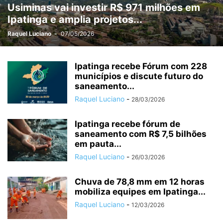
Usiminas vai investir R$ 971 milhões em
MÉDIO PIRACICABA
MEIO AMBIENTE
MINAS GERAIS
MINERAÇÃO
Ipatinga e amplia projetos...
MUDANÇAS CLIMÁTICAS
NEGÓCIOS
OPORTUNIDADES
OURO PRETO
PARCEIROS
PATROCINADOS
POLÍCIA
POLÍTICA
Raquel Luciano
-
07/05/2026
PREVISÃO DO TEMPO
PUBLIEDITORIAL
SAÚDE
SERRO
SERVIÇO
SETE LAGOAS
SIDERURGIA
SUPER INTERESSANTE
Ipatinga recebe Fórum com 228
SUSTENTABILIDADE
municípios e discute futuro do
TARIFAÇO
TECNOLOGIA
TIRADENTES
saneamento...
TURISMO
TURISMO RELIGIOSO
VAGAS
VALE
VALE DO AÇO
Raquel Luciano
-
28/03/2026
Ipatinga recebe fórum de
saneamento com R$ 7,5 bilhões
em pauta...
Raquel Luciano
-
26/03/2026
Chuva de 78,8 mm em 12 horas
mobiliza equipes em Ipatinga...
Raquel Luciano
-
12/03/2026