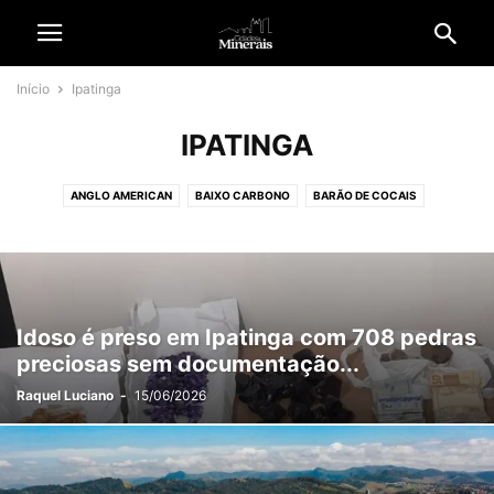
Início
Ipatinga
IPATINGA
ANGLO AMERICAN
BAIXO CARBONO
BARÃO DE COCAIS
BELO HORIZONTE
BRASIL
CIDADANIA
CIDADES
CIDADES & MINERADORAS
CIÊNCIA E TECNOLOGIA
COLUNAS
CONGONHAS
CONTEÚDO PATROCINADO
CULTURA & ENTRETENIMENTO
DIVERSIDADE
ECONOMIA
EDITORIAL
EMPREGO
Idoso é preso em Ipatinga com 708 pedras
EMPRESAS & NEGÓCIOS
ENERGIA SOLAR
ESPECIAL
preciosas sem documentação...
ESPECIAL REVISTA CM
ESPORTE
ESTÉTICA & NEGÓCIOS
Raquel Luciano
-
15/06/2026
GARIMPO ILEGAL
GERAL
GERDAU
HISTÓRIA E TRADIÇÃO
INFORME PUBLICITÁRIO
INTERNACIONAL
IPATINGA
ITABIRA
JOÃO MONLEVADE
JORNAL C&M
MÉDIO ESPINHAÇO