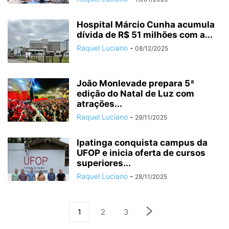
Hospital Márcio Cunha acumula
dívida de R$ 51 milhões com a...
Raquel Luciano
-
08/12/2025
João Monlevade prepara 5ª
edição do Natal de Luz com
atrações...
Raquel Luciano
-
29/11/2025
Ipatinga conquista campus da
UFOP e inicia oferta de cursos
superiores...
Raquel Luciano
-
28/11/2025
1
2
3