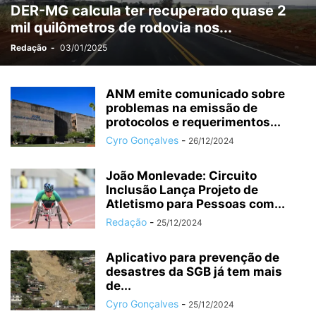
DER-MG calcula ter recuperado quase 2
MÉDIO PIRACICABA
MEIO AMBIENTE
MINAS GERAIS
MINERAÇÃO
mil quilômetros de rodovia nos...
MUDANÇAS CLIMÁTICAS
NEGÓCIOS
OPORTUNIDADES
OURO PRETO
PARCEIROS
PATROCINADOS
POLÍCIA
POLÍTICA
Redação
-
03/01/2025
PREVISÃO DO TEMPO
PUBLIEDITORIAL
SAÚDE
SERRO
SERVIÇO
SETE LAGOAS
SIDERURGIA
SUPER INTERESSANTE
ANM emite comunicado sobre
SUSTENTABILIDADE
problemas na emissão de
TARIFAÇO
TECNOLOGIA
TIRADENTES
protocolos e requerimentos...
TURISMO
TURISMO RELIGIOSO
VAGAS
VALE
VALE DO AÇO
Cyro Gonçalves
-
26/12/2024
João Monlevade: Circuito
Inclusão Lança Projeto de
Atletismo para Pessoas com...
Redação
-
25/12/2024
Aplicativo para prevenção de
desastres da SGB já tem mais
de...
Cyro Gonçalves
-
25/12/2024