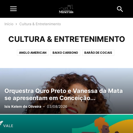
Início
Cultura & Entretenimento
CULTURA & ENTRETENIMENTO
ANGLO AMERICAN
BAIXO CARBONO
BARÃO DE COCAIS
BELO HORIZONTE
BRASIL
CIDADANIA
CIDADES
CIDADES & MINERADORAS
CIÊNCIA E TECNOLOGIA
COLUNAS
CONGONHAS
CONTEÚDO PATROCINADO
CULTURA & ENTRETENIMENTO
DIVERSIDADE
ECONOMIA
EDITORIAL
EMPREGO
Orquestra Ouro Preto e Vanessa da Mata
EMPRESAS & NEGÓCIOS
ENERGIA SOLAR
ESPECIAL
se apresentam em Conceição...
ESPECIAL REVISTA CM
ESPORTE
ESTÉTICA & NEGÓCIOS
Isis Kelem de Oliveira
-
03/08/2026
GARIMPO ILEGAL
GERAL
GERDAU
HISTÓRIA E TRADIÇÃO
INFORME PUBLICITÁRIO
INTERNACIONAL
IPATINGA
ITABIRA
JOÃO MONLEVADE
JORNAL C&M
MÉDIO ESPINHAÇO