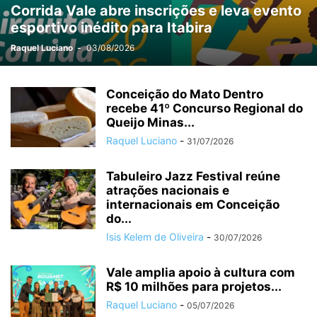
Corrida Vale abre inscrições e leva evento
MÉDIO PIRACICABA
MEIO AMBIENTE
MINAS GERAIS
MINERAÇÃO
esportivo inédito para Itabira
MUDANÇAS CLIMÁTICAS
NEGÓCIOS
OPORTUNIDADES
OURO PRETO
PARCEIROS
PATROCINADOS
POLÍCIA
POLÍTICA
Raquel Luciano
-
03/08/2026
PREVISÃO DO TEMPO
PUBLIEDITORIAL
SAÚDE
SERRO
SERVIÇO
SETE LAGOAS
SIDERURGIA
SUPER INTERESSANTE
Conceição do Mato Dentro
SUSTENTABILIDADE
recebe 41º Concurso Regional do
TARIFAÇO
TECNOLOGIA
TIRADENTES
Queijo Minas...
TURISMO
TURISMO RELIGIOSO
VAGAS
VALE
VALE DO AÇO
Raquel Luciano
-
31/07/2026
Tabuleiro Jazz Festival reúne
atrações nacionais e
internacionais em Conceição
do...
Isis Kelem de Oliveira
-
30/07/2026
Vale amplia apoio à cultura com
R$ 10 milhões para projetos...
Raquel Luciano
-
05/07/2026