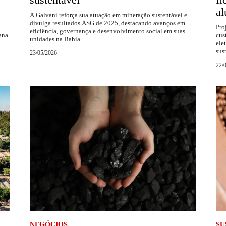
al
A Galvani reforça sua atuação em mineração sustentável e
divulga resultados ASG de 2025, destacando avanços em
Pro
eficiência, governança e desenvolvimento social em suas
ana
cus
unidades na Bahia
ele
sus
23/05/2026
22/
NEGÓCIOS
SU