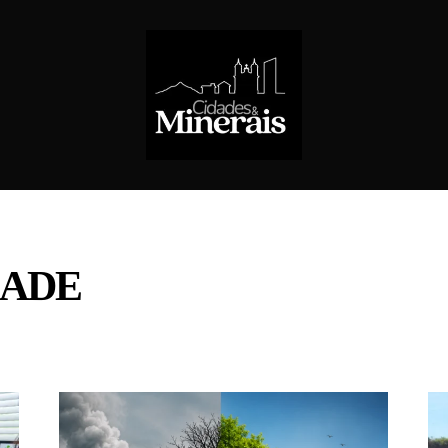
DADE
E COCAIS
BELO HORIZONTE
BRASIL
CIDADANIA
CIDADES
CID