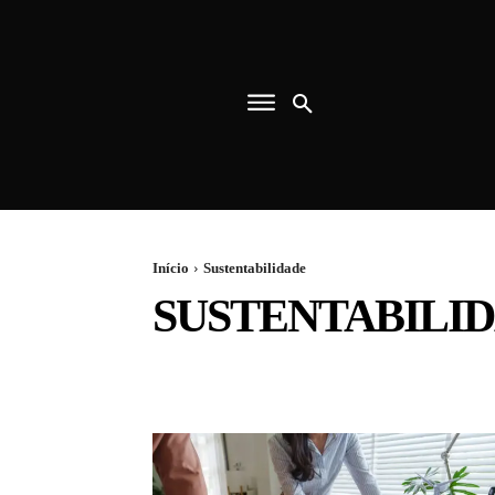
Início
Sustentabilidade
SUSTENTABILI
ANGLO AMERICAN
BAIXO CARBONO
BARÃO D