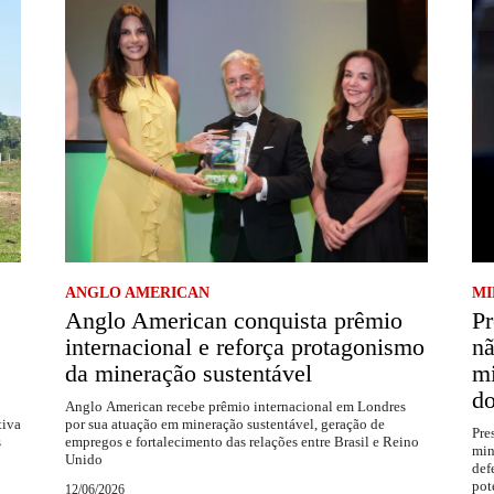
ANGLO AMERICAN
MI
Anglo American conquista prêmio
Pr
internacional e reforça protagonismo
nã
da mineração sustentável
mi
do
Anglo American recebe prêmio internacional em Londres
tiva
por sua atuação em mineração sustentável, geração de
Pre
s
empregos e fortalecimento das relações entre Brasil e Reino
min
Unido
def
pot
12/06/2026