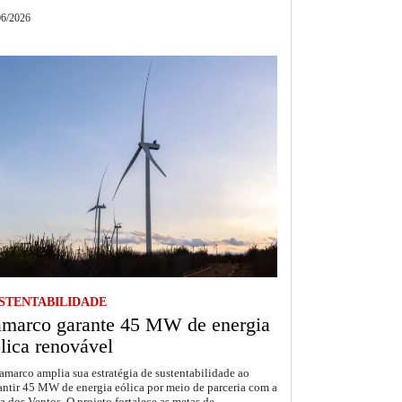
06/2026
STENTABILIDADE
amarco garante 45 MW de energia
lica renovável
amarco amplia sua estratégia de sustentabilidade ao
antir 45 MW de energia eólica por meio de parceria com a
a dos Ventos. O projeto fortalece as metas de