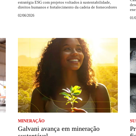
estratégia ESG com projetos voltados à sustentabilidade,
des
direitos humanos e fortalecimento da cadeia de fornecedores
ene
02/06/2026
01/
MINERAÇÃO
SU
Galvani avança em mineração
Pr
sustentável
fi