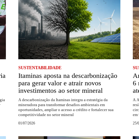
SUSTENTABILIDADE
SU
ria
Itaminas aposta na descarbonização
Ar
para gerar valor e atrair novos
6 
investimentos ao setor mineral
at
gia
A descarbonização da Itaminas integra a estratégia da
A A
r
mineradora para transformar desafios ambientais em
res
oportunidades, ampliar o acesso a crédito e fortalecer sua
cir
competitividade no setor mineral
em 
01/07/2026
25/