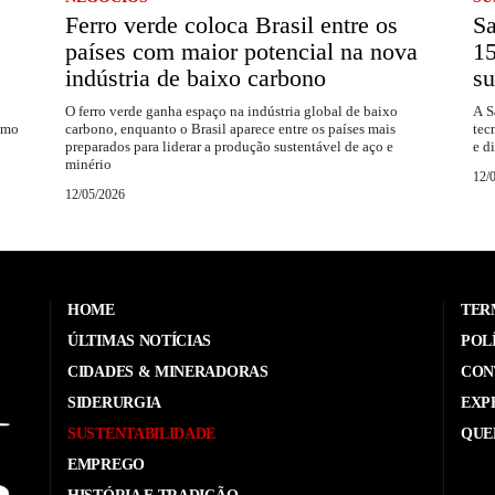
Ferro verde coloca Brasil entre os
S
países com maior potencial na nova
1
indústria de baixo carbono
su
O ferro verde ganha espaço na indústria global de baixo
A S
omo
carbono, enquanto o Brasil aparece entre os países mais
tec
preparados para liderar a produção sustentável de aço e
e d
minério
12/
12/05/2026
HOME
TER
ÚLTIMAS NOTÍCIAS
POL
CIDADES & MINERADORAS
CON
SIDERURGIA
EXP
SUSTENTABILIDADE
QUE
EMPREGO