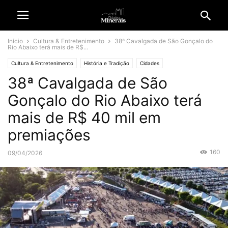
Início
Cultura & Entretenimento
38ª Cavalgada de São Gonçalo do
Rio Abaixo terá mais de R$...
Cultura & Entretenimento
História e Tradição
Cidades
38ª Cavalgada de São
São Gonçalo do Rio Abaixo
Gonçalo do Rio Abaixo terá
mais de R$ 40 mil em
premiações
160
09/04/2026