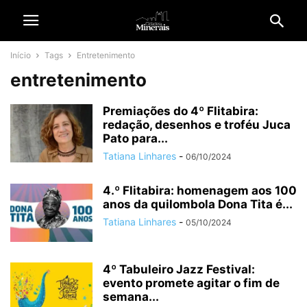
Início
Tags
Entretenimento
entretenimento
Premiações do 4º Flitabira:
redação, desenhos e troféu Juca
Pato para...
Tatiana Linhares
-
06/10/2024
4.º Flitabira: homenagem aos 100
anos da quilombola Dona Tita é...
Tatiana Linhares
-
05/10/2024
4º Tabuleiro Jazz Festival:
evento promete agitar o fim de
semana...