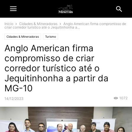
Início
Cidades & Mineradoras
Anglo American firma compromisso de
criar corredor turístico até o Jequitinhonha a...
Cidades & Mineradoras
Turismo
Anglo American firma
compromisso de criar
corredor turístico até o
Jequitinhonha a partir da
MG-10
1072
14/12/2023