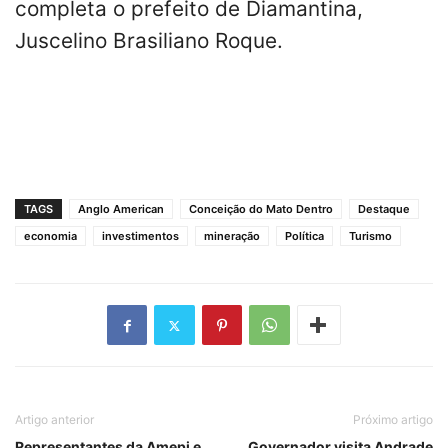
completa o prefeito de Diamantina,
Juscelino Brasiliano Roque.
TAGS
Anglo American
Conceição do Mato Dentro
Destaque
economia
investimentos
mineração
Política
Turismo
Artigo anterior
Próximo artigo
Representantes da Amepi e
Governador visita Andrade