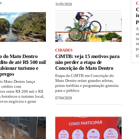
s
C
31/05/2026
C
i
p
A
u
i
i
p
CIDADES
o do Mato Dentro
CiMTB: veja 15 motivos para
0
dito de até R$ 500 mil
não perder a etapa de
lsionar turismo e
Conceição do Mato Dentro
pregos
Etapa da CiMTB em Conceição do
Mato Dentro reúne grandes atletas,
o Mato Dentro lança
pistas inéditas e programação gratuita
 crédito com
para o público
tos entre R$ 200 mil e R$
 fortalecer o turismo local,
07/04/2026
novos negócios e gerar