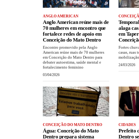
ANGLO AMERICAN
CONCEIÇÃ
Anglo American reúne mais de
Temporal
70 mulheres em encontro que
alaga cas
fortalece redes de apoio em
em Tapera
Conceição do Mato Dentro
Conceiçã
Encontro promovido pela Anglo
Fortes chuv
American reúne mais de 70 mulheres
casas, ruas 
em Conceição do Mato Dentro para
mobilização
debater autoestima, saúde mental e
24/03/2026
fortalecimento feminino
03/04/2026
CONCEIÇÃO DO MATO DENTRO
CIDADES
Água: Conceição do Mato
Prefeito
Dentro prepara sistema
Dentro s