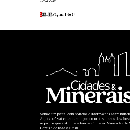
10/02/2026
1
2
3
...
14
Página 1 de 14
Somos um portal com notícias e informações sobre miner
Aqui você vai entender um pouco mais sobre os desafios 
impactos que a atividade tem nas Cidades Mineradas de
Gerais e de todo o Brasil.