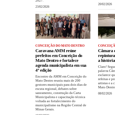
2027.
20/02/2026
23/02/2026
CONCEIÇÃO DO MATO DENTRO
CONCEIÇÃ
Caravana AMM reúne
Câmara 
prefeitos em Conceição do
repintura
Mato Dentro e fortalece
a históri
agenda municipalista em sua
Claro! Segu
4º edição
palavra Câ
esclarece qu
Encontro da AMM em Conceição do
refeitas e p
Mato Dentro reuniu mais de 200
artistas e a
gestores municipais para dois dias de
Mato Dentr
escuta regional, debates sobre
saneamento, construção da Carta
08/02/2026
Municipalista e capacitação técnica
voltada ao fortalecimento do
municipalismo na Região Central de
Minas Gerais.