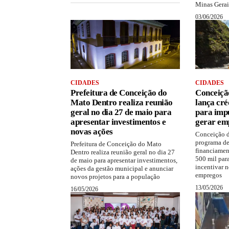
Minas Gerai
03/06/2026
CIDADES
CIDADES
Prefeitura de Conceição do
Conceiçã
Mato Dentro realiza reunião
lança cré
geral no dia 27 de maio para
para impu
apresentar investimentos e
gerar em
novas ações
Conceição d
programa de
Prefeitura de Conceição do Mato
financiamen
Dentro realiza reunião geral no dia 27
500 mil para
de maio para apresentar investimentos,
incentivar 
ações da gestão municipal e anunciar
empregos
novos projetos para a população
13/05/2026
16/05/2026