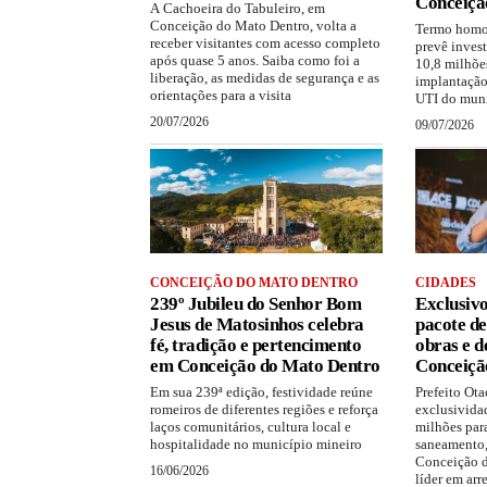
Conceiçã
A Cachoeira do Tabuleiro, em
Conceição do Mato Dentro, volta a
Termo hom
receber visitantes com acesso completo
prevê inves
após quase 5 anos. Saiba como foi a
10,8 milhões
liberação, as medidas de segurança e as
implantação 
orientações para a visita
UTI do mun
20/07/2026
09/07/2026
CONCEIÇÃO DO MATO DENTRO
CIDADES
239º Jubileu do Senhor Bom
Exclusivo
Jesus de Matosinhos celebra
pacote de
fé, tradição e pertencimento
obras e 
em Conceição do Mato Dentro
Conceiçã
Em sua 239ª edição, festividade reúne
Prefeito Ota
romeiros de diferentes regiões e reforça
exclusivida
laços comunitários, cultura local e
milhões para
hospitalidade no município mineiro
saneamento,
Conceição d
16/06/2026
líder em ar