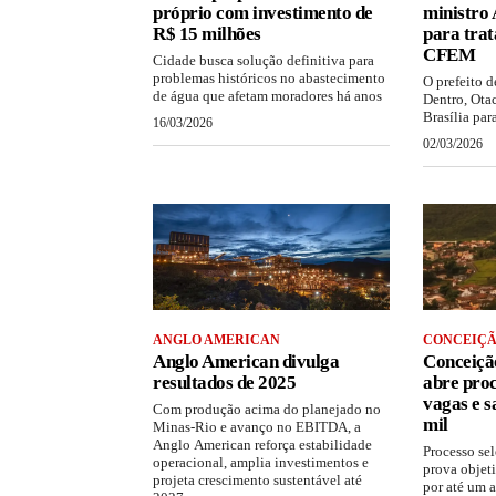
próprio com investimento de
ministro 
R$ 15 milhões
para trat
CFEM
Cidade busca solução definitiva para
problemas históricos no abastecimento
O prefeito 
de água que afetam moradores há anos
Dentro, Otac
Brasília para 
16/03/2026
02/03/2026
ANGLO AMERICAN
CONCEIÇÃ
Anglo American divulga
Conceiçã
resultados de 2025
abre proc
vagas e s
Com produção acima do planejado no
mil
Minas-Rio e avanço no EBITDA, a
Anglo American reforça estabilidade
Processo sel
operacional, amplia investimentos e
prova objet
projeta crescimento sustentável até
por até um 