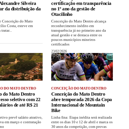
Alexandre Silveira
certificação em transparência
ar da distribuição da
no 1º ano da gestão de
Otacilinho
de Conceição do Mato
Conceição do Mato Dentro alcança
ílio Costa, esteve em
reconhecimento inédito em
tratar...
transparência já no primeiro ano da
atual gestão e se destaca entre os
poucos municípios mineiros
certificados
23/02/2026
O DO MATO DENTRO
CONCEIÇÃO DO MATO DENTRO
o do Mato Dentro
Conceição do Mato Dentro
esso seletivo com 22
abre temporada 2026 da Copa
alários de até R$ 21
Internacional de Mountain
Bike
etivo prevê salário atrativo,
Linha fina: Etapa inédita será realizada
iva em março e contratação
entre os dias 10 e 12 de abril e marca os
ano
30 anos da competição, com provas