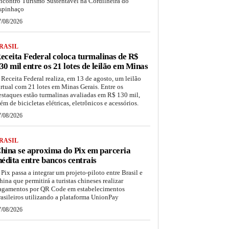
ncontro Turismo Sustentável na Cordilheira do
spinhaço
7/08/2026
RASIL
eceita Federal coloca turmalinas de R$
30 mil entre os 21 lotes de leilão em Minas
 Receita Federal realiza, em 13 de agosto, um leilão
irtual com 21 lotes em Minas Gerais. Entre os
estaques estão turmalinas avaliadas em R$ 130 mil,
lém de bicicletas elétricas, eletrônicos e acessórios.
7/08/2026
RASIL
hina se aproxima do Pix em parceria
nédita entre bancos centrais
 Pix passa a integrar um projeto-piloto entre Brasil e
hina que permitirá a turistas chineses realizar
agamentos por QR Code em estabelecimentos
rasileiros utilizando a plataforma UnionPay
7/08/2026