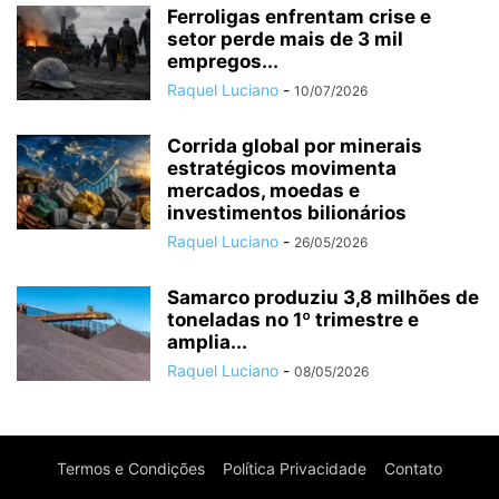
Ferroligas enfrentam crise e
setor perde mais de 3 mil
empregos...
Raquel Luciano
-
10/07/2026
Corrida global por minerais
estratégicos movimenta
mercados, moedas e
investimentos bilionários
Raquel Luciano
-
26/05/2026
Samarco produziu 3,8 milhões de
toneladas no 1º trimestre e
amplia...
Raquel Luciano
-
08/05/2026
Termos e Condições
Política Privacidade
Contato