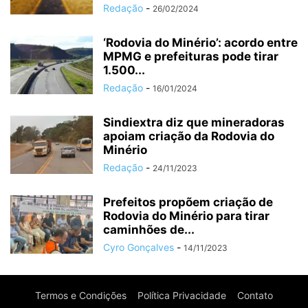
Redação
-
26/02/2024
‘Rodovia do Minério’: acordo entre
MPMG e prefeituras pode tirar
1.500...
Redação
-
16/01/2024
Sindiextra diz que mineradoras
apoiam criação da Rodovia do
Minério
Redação
-
24/11/2023
Prefeitos propõem criação de
Rodovia do Minério para tirar
caminhões de...
Cyro Gonçalves
-
14/11/2023
Termos e Condições
Política Privacidade
Contato