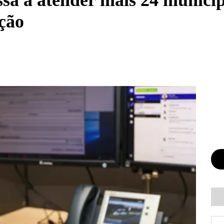
a a atender mais 24 municípi
ção