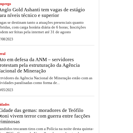
mprego
nglo Gold Ashanti tem vagas de estágio
ara níveis técnico e superior
agas se destinam tanto a atuações presenciais quanto
íbridas, com carga horária diária de 6 horas; Inscrições
odem ser feitas pela internet até 31 de agosto
7/08/2023
eral
to em defesa da ANM – servidores
rotestam pela estruturação da Agência
acional de Mineração
ervidores da Agência Nacional de Mineração estão com as
tividades paralisadas como forma de...
9/05/2023
idades
idade das gemas: moradores de Teófilo
toni vivem terror com guerra entre facções
riminosas
andidos trocaram tiros com a Polícia na noite desta quinta-