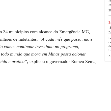
f
m
2
Br
F
ão 34 municípios com alcance do Emergência MG,
n
S
lhões de habitantes.
“A cada mês que passa, mais
e
o vamos continuar investindo no programa,
d
C
e todo mundo que mora em Minas possa acionar
2
pido e prático”,
explicou o governador Romeu Zema,