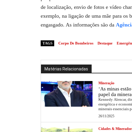
de localização, envio de fotos e vídeo cha
exemplo, na ligação de uma mãe para os b
engasgado. As informações são da
Agênci
TAGS
Corpo De Bombeiros
Destaque
Emergên
Matérias Relacionadas
Mineração
‘As minas estão 
papel da minera
Kennedy Alencar, dir
energética e economi
minerais essenciais p
26/11/2025
Cidades & Minerador