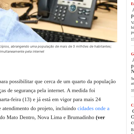
E
A
p
V
h
p
1
icípios, abrangendo uma população de mais de 5 milhões de habitantes;
multaneamente pela internet
G
A
p
N
S
ara possibilitar que cerca de um quarto da população
a
ças de segurança pela internet. A medida foi
1
rta-feira (13) e já está em vigor para mais 24
C
e atendimento do projeto, incluindo
cidades onde a
C
O
 do Mato Dentro, Nova Lima e Brumadinho
(ver
c
B