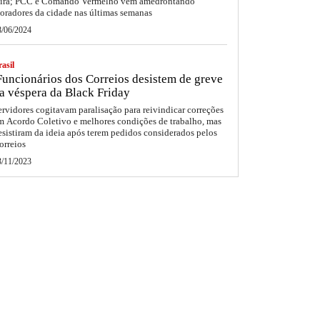
eira; PCC e Comando Vermelho vêm amedrontando
oradores da cidade nas últimas semanas
8/06/2024
asil
uncionários dos Correios desistem de greve
a véspera da Black Friday
ervidores cogitavam paralisação para reivindicar correções
m Acordo Coletivo e melhores condições de trabalho, mas
esistiram da ideia após terem pedidos considerados pelos
orreios
3/11/2023