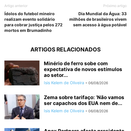
Artigo anterior
Próximo artigo
Ídolos do futebol mineiro
Dia Mundial da Água: 33
realizam evento solidário
milhões de brasileiros vivem
para cobrar justiça pelos 272
sem acesso à água potável
mortos em Brumadinho
ARTIGOS RELACIONADOS
Minério de ferro sobe com
expectativa de novos estímulos
ao setor...
Isis Kelem de Oliveira
-
06/08/2026
Zema sobre tarifaço: ‘Não vamos
ser capachos dos EUA nem de...
Isis Kelem de Oliveira
-
06/08/2026
Apex Partners afasta presidente