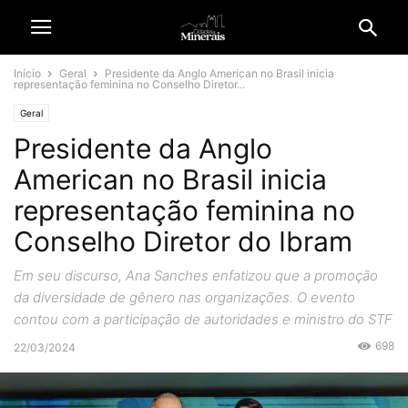
Início
Geral
Presidente da Anglo American no Brasil inicia
representação feminina no Conselho Diretor...
Geral
Presidente da Anglo
American no Brasil inicia
representação feminina no
Conselho Diretor do Ibram
Em seu discurso, Ana Sanches enfatizou que a promoção
da diversidade de gênero nas organizações. O evento
contou com a participação de autoridades e ministro do STF
698
22/03/2024