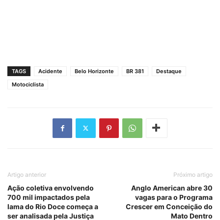
TAGS
Acidente
Belo Horizonte
BR 381
Destaque
Motociclista
Artigo anterior
Próximo artigo
Ação coletiva envolvendo
Anglo American abre 30
700 mil impactados pela
vagas para o Programa
lama do Rio Doce começa a
Crescer em Conceição do
ser analisada pela Justiça
Mato Dentro