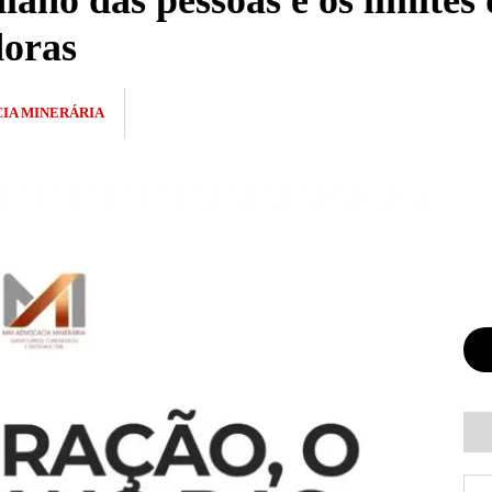
diano das pessoas e os limite
doras
IA MINERÁRIA