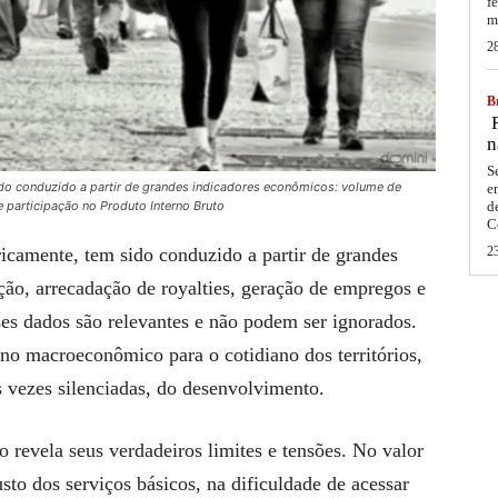
f
m
2
Br
F
n
S
ido conduzido a partir de grandes indicadores econômicos: volume de
e
 participação no Produto Interno Bruto
d
C
ricamente, tem sido conduzido a partir de grandes
2
ão, arrecadação de royalties, geração de empregos e
ses dados são relevantes e não podem ser ignorados.
no macroeconômico para o cotidiano dos territórios,
vezes silenciadas, do desenvolvimento.
io revela seus verdadeiros limites e tensões. No valor
sto dos serviços básicos, na dificuldade de acessar