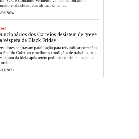
eira; PCC e Comando Vermelho vêm amedrontando
oradores da cidade nas últimas semanas
8/06/2024
asil
uncionários dos Correios desistem de greve
a véspera da Black Friday
ervidores cogitavam paralisação para reivindicar correções
m Acordo Coletivo e melhores condições de trabalho, mas
esistiram da ideia após terem pedidos considerados pelos
orreios
3/11/2023