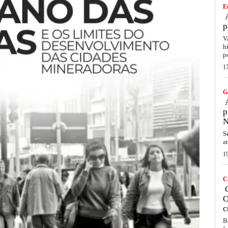
E
A
p
V
h
p
1
G
A
p
N
S
a
1
C
C
O
c
B