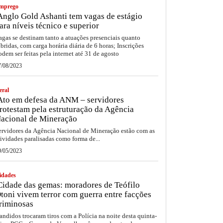
mprego
nglo Gold Ashanti tem vagas de estágio
ara níveis técnico e superior
agas se destinam tanto a atuações presenciais quanto
íbridas, com carga horária diária de 6 horas; Inscrições
odem ser feitas pela internet até 31 de agosto
7/08/2023
eral
to em defesa da ANM – servidores
rotestam pela estruturação da Agência
acional de Mineração
ervidores da Agência Nacional de Mineração estão com as
tividades paralisadas como forma de...
9/05/2023
idades
idade das gemas: moradores de Teófilo
toni vivem terror com guerra entre facções
riminosas
andidos trocaram tiros com a Polícia na noite desta quinta-