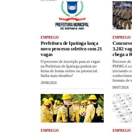
EMPREGO
EMPREGO
Prefeitura de Ipatinga lança
Concurs
novo processo seletivo com 21
3.282 vag
vagas
chega a R
O processo de inscrição para as vagas
Processo de
na Prefeitura de Ipatinga podem ser
PMMG é comp
feitas de forma online ou presencial.
iniciando c
Saiba mais detalhes!
conheciment
formato de 
29/08/2024
09/07/2024
EMPREGO
EMPREGO