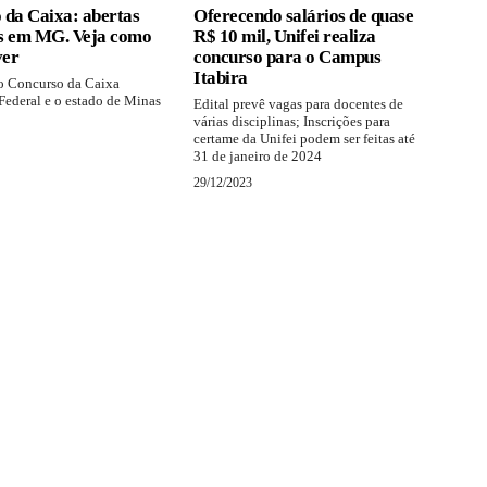
 da Caixa: abertas
Oferecendo salários de quase
s em MG. Veja como
R$ 10 mil, Unifei realiza
ver
concurso para o Campus
Itabira
 o Concurso da Caixa
ederal e o estado de Minas
Edital prevê vagas para docentes de
várias disciplinas; Inscrições para
certame da Unifei podem ser feitas até
31 de janeiro de 2024
29/12/2023