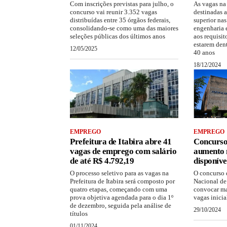
Com inscrições previstas para julho, o
As vagas na
concurso vai reunir 3.352 vagas
destinadas 
distribuídas entre 35 órgãos federais,
superior nas
consolidando-se como uma das maiores
engenharia 
seleções públicas dos últimos anos
aos requisit
estarem dent
12/05/2025
40 anos
18/12/2024
EMPREGO
EMPREGO
Prefeitura de Itabira abre 41
Concurso
vagas de emprego com salário
aumento 
de até R$ 4.792,19
disponíve
O processo seletivo para as vagas na
O concurso
Prefeitura de Itabira será composto por
Nacional de
quatro etapas, começando com uma
convocar ma
prova objetiva agendada para o dia 1º
vagas inici
de dezembro, seguida pela análise de
29/10/2024
títulos
01/11/2024