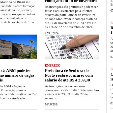
começam em 14 de novembro
E
 Marinha do Brasil são
E
a candidatos com formação
As inscrições são gratuitas e podem ser
 áreas de saúde, técnica,
feitas exclusivamente pela internet,
0
e magistério, que atendam
através do portal oficial da Prefeitura
os do edital, além de
de João Monlevade e começa às 8h do
ro da faixa etária de 18 a
dia 14 de novembro de 2024 e vai até
B
às 17h de 22 de novembro de 2024
R
1
12/11/2024
A
v
d
a
0
EMPREGO
B
 da ANM pode ter
Prefeitura de Senhora do
C
no número de vagas
Porto reabre concurso com
i
is
salário de até R$ 4.259,00
O
 da ANM - Agência
As inscrições para o concurso
C
 Mineração planeja
começaram às 9h do dia 13 de setembro
p
is candidatos além das 220
e vão até às 23h59 do dia 22 de
b
almente autorizadas
setembro
0
16/09/2024