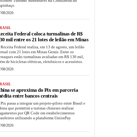
ncontro Turismo Sustentável na Cordilheira do
spinhaço
7/08/2026
RASIL
eceita Federal coloca turmalinas de R$
30 mil entre os 21 lotes de leilão em Minas
 Receita Federal realiza, em 13 de agosto, um leilão
irtual com 21 lotes em Minas Gerais. Entre os
estaques estão turmalinas avaliadas em R$ 130 mil,
lém de bicicletas elétricas, eletrônicos e acessórios.
7/08/2026
RASIL
hina se aproxima do Pix em parceria
nédita entre bancos centrais
 Pix passa a integrar um projeto-piloto entre Brasil e
hina que permitirá a turistas chineses realizar
agamentos por QR Code em estabelecimentos
rasileiros utilizando a plataforma UnionPay
7/08/2026