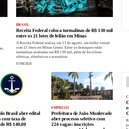
BRASIL
Receita Federal coloca turmalinas de R$ 130 mil
entre os 21 lotes de leilão em Minas
A Receita Federal realiza, em 13 de agosto, um leilão virtual
com 21 lotes em Minas Gerais. Entre os destaques estão
am,
turmalinas avaliadas em R$ 130 mil, além de bicicletas
elétricas, eletrônicos e acessórios.
07/08/2026
C
C
e
EMPREGO
o Brasil abre edital
Prefeitura de João Monlevade
C
 com taxa de
abre processo seletivo com
R
 de R$ 140,00
224 vagas: inscrições
p