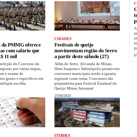
C
C
i
p
A
u
i
CIDADES
i
o da PMMG oferece
Festivais de queijo
p
as com salário que
movimentam região do Serro
0
$ 11 mil
a partir deste sábado (27)
 seleção do Concurso da
Além do Serro, Alvorada de Minas,
osto por várias etapas,
Dom Joaquim e Sabinópolis promovem
om o exame de
concursos municipais tendo a iguaria
os gerais e específicos em
regional como tema; Concursos são
múltipla escolha
preparatória para Festival Estadual do
Queijo Minas Artesanal
25/04/2024
ITABIRA