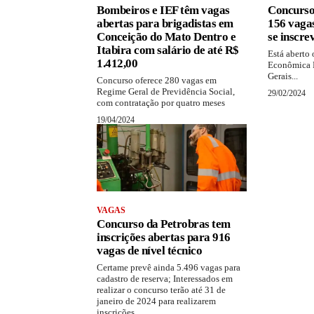
Bombeiros e IEF têm vagas
Concurso
abertas para brigadistas em
156 vaga
Conceição do Mato Dentro e
se inscre
Itabira com salário de até R$
Está aberto
1.412,00
Econômica F
Gerais...
Concurso oferece 280 vagas em
Regime Geral de Previdência Social,
29/02/2024
com contratação por quatro meses
19/04/2024
VAGAS
Concurso da Petrobras tem
inscrições abertas para 916
vagas de nível técnico
Certame prevê ainda 5.496 vagas para
cadastro de reserva; Interessados em
realizar o concurso terão até 31 de
janeiro de 2024 para realizarem
inscrições