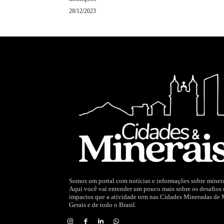
28/12/2023
Somos um portal com notícias e informações sobre miner
Aqui você vai entender um pouco mais sobre os desafios 
impactos que a atividade tem nas Cidades Mineradas de
Gerais e de todo o Brasil.