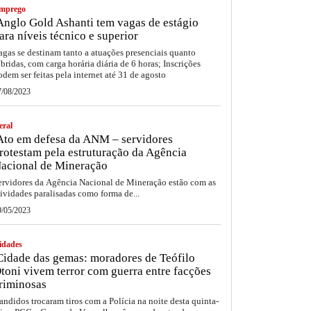
mprego
nglo Gold Ashanti tem vagas de estágio
ara níveis técnico e superior
agas se destinam tanto a atuações presenciais quanto
íbridas, com carga horária diária de 6 horas; Inscrições
odem ser feitas pela internet até 31 de agosto
7/08/2023
eral
to em defesa da ANM – servidores
rotestam pela estruturação da Agência
acional de Mineração
ervidores da Agência Nacional de Mineração estão com as
tividades paralisadas como forma de...
9/05/2023
idades
idade das gemas: moradores de Teófilo
toni vivem terror com guerra entre facções
riminosas
andidos trocaram tiros com a Polícia na noite desta quinta-