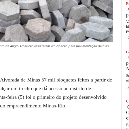
E
A
p
V
h
p
1
nto da Anglo American resultaram em doação para pavimentação de ruas
G
A
p
N
S
lvorada de Minas 57 mil bloquetes feitos a partir de
a
1
alçar um trecho que dá acesso ao distrito de
ta-feira (5) foi o primeiro do projeto desenvolvido
C
os do empreendimento Minas-Rio.
C
O
c
B