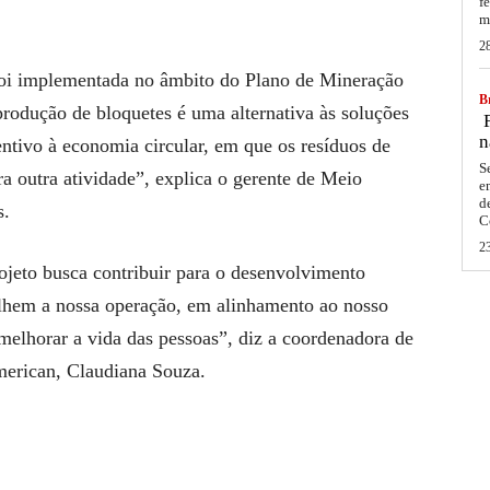
f
m
2
foi implementada no âmbito do Plano de Mineração
Br
produção de bloquetes é uma alternativa às soluções
F
n
entivo à economia circular, em que os resíduos de
S
a outra atividade”, explica o gerente de Meio
e
d
s.
C
2
ojeto busca contribuir para o desenvolvimento
hem a nossa operação, em alinhamento ao nosso
melhorar a vida das pessoas”, diz a coordenadora de
erican, Claudiana Souza.