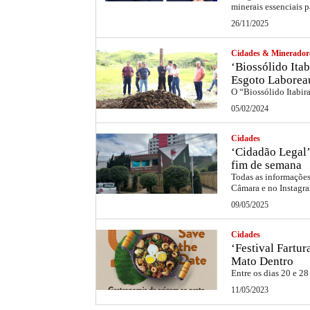
minerais essenciais p
26/11/2025
Cidades & Minerador
‘Biossólido Itab
Esgoto Laborea
O “Biossólido Itabir
05/02/2024
Cidades
‘Cidadão Legal’
fim de semana
Todas as informações 
Câmara e no Instag
09/05/2025
Cidades
‘Festival Fartu
Mato Dentro
Entre os dias 20 e 28
11/05/2023