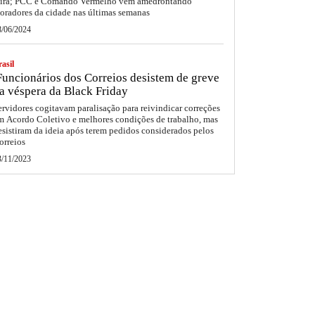
eira; PCC e Comando Vermelho vêm amedrontando
oradores da cidade nas últimas semanas
8/06/2024
asil
uncionários dos Correios desistem de greve
a véspera da Black Friday
ervidores cogitavam paralisação para reivindicar correções
m Acordo Coletivo e melhores condições de trabalho, mas
esistiram da ideia após terem pedidos considerados pelos
orreios
3/11/2023