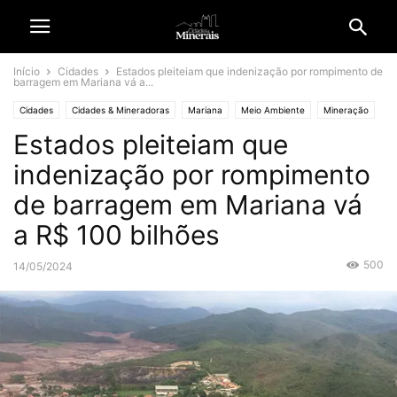
Início
Cidades
Estados pleiteiam que indenização por rompimento de
barragem em Mariana vá a...
Cidades
Cidades & Mineradoras
Mariana
Meio Ambiente
Mineração
Estados pleiteiam que
indenização por rompimento
de barragem em Mariana vá
a R$ 100 bilhões
500
14/05/2024