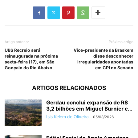
Artigo anterior
Próximo artigo
UBS Recreio será
Vice-presidente da Braskem
reinaugurada na próxima
disse desconhecer
sexta-feira (17), em São
irregularidades apontadas
Gonçalo do Rio Abaixo
em CPI no Senado
ARTIGOS RELACIONADOS
Gerdau conclui expansão de R$
3,2 bilhões em Miguel Burnier e...
Isis Kelem de Oliveira
-
05/08/2026
Edital Social da Anglo American