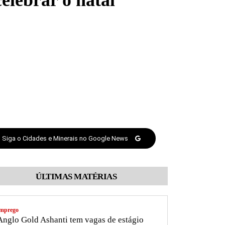
elebrar o natal
Siga o Cidades e Minerais no Google News
ÚLTIMAS MATÉRIAS
mprego
nglo Gold Ashanti tem vagas de estágio