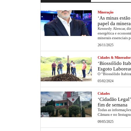
Mineração
‘As minas estão 
papel da minera
Kennedy Alencar, dir
energética e economi
minerais essenciais p
26/11/2025
Cidades & Minerador
‘Biossólido Itab
Esgoto Laborea
O “Biossólido Itabir
05/02/2024
Cidades
‘Cidadão Legal’
fim de semana
Todas as informações 
Câmara e no Instag
09/05/2025