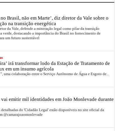
no Brasil, não em Marte’, diz diretor da Vale sobre o
ção na transição energética
etor da Vale, defende a mineração legal como pilar da transição
a verde, destacando a importância do Brasil no fornecimento de
ara um futuro sustentável
as
ira’ irá transformar lodo da Estação de Tratamento de
ux em um insumo agrícola
a”, uma colaboração entre o Serviço Autônomo de Água e Esgoto de...
 vai emitir mil identidades em João Monlevade durante
detalhadas do 'Cidadão Legal' estão disponíveis no site oficial da
ram @camarajoaomonlevade