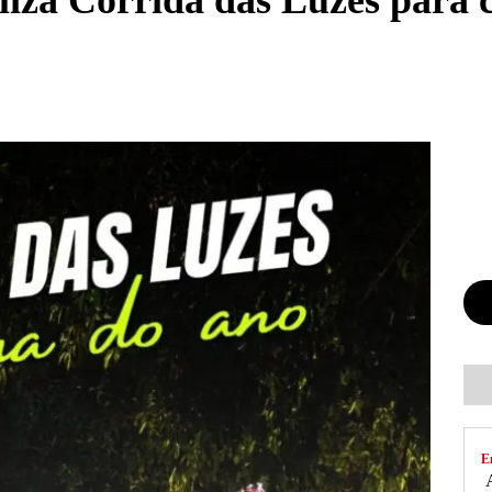
iza Corrida das Luzes para c
E
A