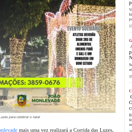
p
V
h
p
1
G
A
p
N
S
a
1
C
C
O
c
B
uzes para celebrar o natal
f
m
nlevade
mais uma vez realizará a Corrida das Luzes,
2