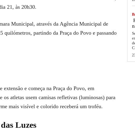
dia 21, às 20h30.
Br
F
mara Municipal, através da Agência Municipal de
n
5 quilómetros, partindo da Praça do Povo e passando
S
e
d
C
2
de extensão e começa na Praça do Povo, em
 os atletas usem camisas refletivas (luminosas) para
rme mais visível e colorido receberá um troféu.
 das Luzes