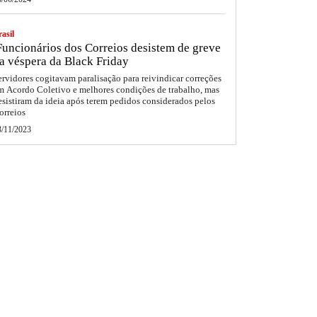
asil
uncionários dos Correios desistem de greve
a véspera da Black Friday
ervidores cogitavam paralisação para reivindicar correções
m Acordo Coletivo e melhores condições de trabalho, mas
esistiram da ideia após terem pedidos considerados pelos
orreios
3/11/2023