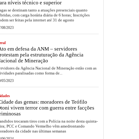
ara níveis técnico e superior
agas se destinam tanto a atuações presenciais quanto
íbridas, com carga horária diária de 6 horas; Inscrições
odem ser feitas pela internet até 31 de agosto
7/08/2023
eral
to em defesa da ANM – servidores
rotestam pela estruturação da Agência
acional de Mineração
ervidores da Agência Nacional de Mineração estão com as
tividades paralisadas como forma de...
9/05/2023
idades
idade das gemas: moradores de Teófilo
toni vivem terror com guerra entre facções
riminosas
andidos trocaram tiros com a Polícia na noite desta quinta-
eira; PCC e Comando Vermelho vêm amedrontando
oradores da cidade nas últimas semanas
8/06/2024