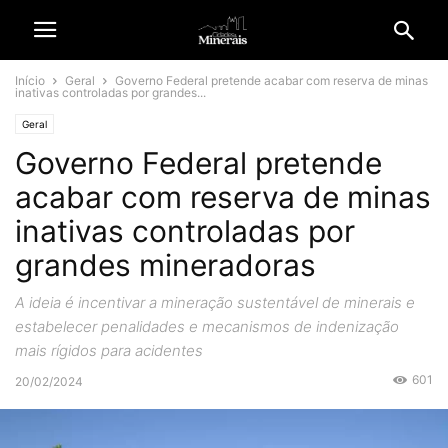
Início
Geral
Governo Federal pretende acabar com reserva de minas
inativas controladas por grandes...
Geral
Governo Federal pretende
acabar com reserva de minas
inativas controladas por
grandes mineradoras
A ideia é incentivar a mineração sustentável de minerais e
estabelecer penalidades e mecanismos de indenização
mais rígidos para acidentes
601
20/02/2024