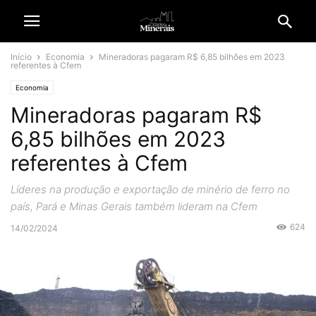
Início
Economia
Mineradoras pagaram R$ 6,85 bilhões em 2023
referentes à Cfem
Economia
Mineradoras pagaram R$
6,85 bilhões em 2023
referentes à Cfem
Líderes na produção e exportação de minério de ferro no
país, Pará e Minas Gerais também lideram na Cfem
624
14/02/2024