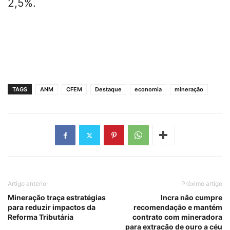
2,5%.
TAGS
ANM
CFEM
Destaque
economia
mineração
Artigo anterior
Próximo artigo
Mineração traça estratégias
Incra não cumpre
para reduzir impactos da
recomendação e mantém
Reforma Tributária
contrato com mineradora
para extração de ouro a céu