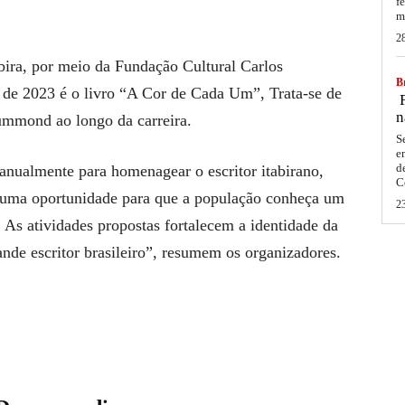
f
m
2
abira, por meio da Fundação Cultural Carlos
Br
e 2023 é o livro “A Cor de Cada Um”, Trata-se de
F
n
rummond ao longo da carreira.
S
e
d
ualmente para homenagear o escritor itabirano,
C
ma oportunidade para que a população conheça um
2
 As atividades propostas fortalecem a identidade da
de escritor brasileiro”, resumem os organizadores.