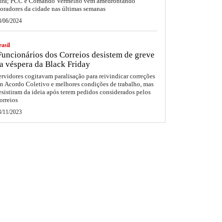
eira; PCC e Comando Vermelho vêm amedrontando
oradores da cidade nas últimas semanas
8/06/2024
asil
uncionários dos Correios desistem de greve
a véspera da Black Friday
ervidores cogitavam paralisação para reivindicar correções
m Acordo Coletivo e melhores condições de trabalho, mas
esistiram da ideia após terem pedidos considerados pelos
orreios
3/11/2023