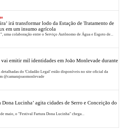
as
ira’ irá transformar lodo da Estação de Tratamento de
ux em um insumo agrícola
a”, uma colaboração entre o Serviço Autônomo de Água e Esgoto de...
 vai emitir mil identidades em João Monlevade durante
detalhadas do 'Cidadão Legal' estão disponíveis no site oficial da
ram @camarajoaomonlevade
ra Dona Lucinha’ agita cidades de Serro e Conceição do
 de maio, o "Festival Fartura Dona Lucinha" chega...