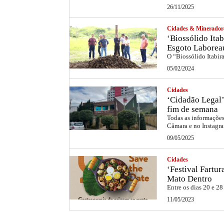
26/11/2025
Cidades & Minerador
‘Biossólido Itab
Esgoto Laborea
O “Biossólido Itabir
05/02/2024
Cidades
‘Cidadão Legal’
fim de semana
Todas as informações 
Câmara e no Instag
09/05/2025
Cidades
‘Festival Fartu
Mato Dentro
Entre os dias 20 e 28
11/05/2023