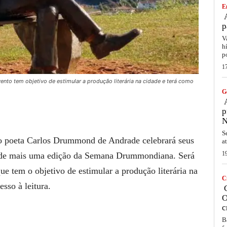
E
A
p
V
h
p
1
nto tem objetivo de estimular a produção literária na cidade e terá como
G
A
p
N
S
 do poeta Carlos Drummond de Andrade celebrará seus
a
1
o de mais uma edição da Semana Drummondiana. Será
e tem o objetivo de estimular a produção literária na
C
sso à leitura.
C
O
c
B