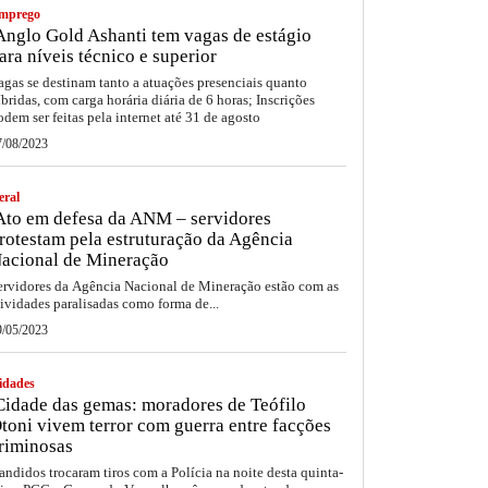
mprego
nglo Gold Ashanti tem vagas de estágio
ara níveis técnico e superior
agas se destinam tanto a atuações presenciais quanto
íbridas, com carga horária diária de 6 horas; Inscrições
odem ser feitas pela internet até 31 de agosto
7/08/2023
eral
to em defesa da ANM – servidores
rotestam pela estruturação da Agência
acional de Mineração
ervidores da Agência Nacional de Mineração estão com as
tividades paralisadas como forma de...
9/05/2023
idades
idade das gemas: moradores de Teófilo
toni vivem terror com guerra entre facções
riminosas
andidos trocaram tiros com a Polícia na noite desta quinta-