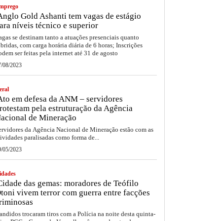
mprego
nglo Gold Ashanti tem vagas de estágio
ara níveis técnico e superior
agas se destinam tanto a atuações presenciais quanto
íbridas, com carga horária diária de 6 horas; Inscrições
odem ser feitas pela internet até 31 de agosto
7/08/2023
eral
to em defesa da ANM – servidores
rotestam pela estruturação da Agência
acional de Mineração
ervidores da Agência Nacional de Mineração estão com as
tividades paralisadas como forma de...
9/05/2023
idades
idade das gemas: moradores de Teófilo
toni vivem terror com guerra entre facções
riminosas
andidos trocaram tiros com a Polícia na noite desta quinta-