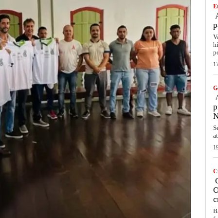
E
A
p
V
h
p
1
G
A
p
N
S
a
1
C
C
O
c
B