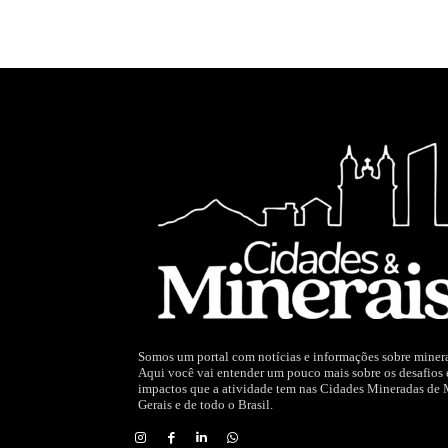
Somos um portal com notícias e informações sobre miner
Aqui você vai entender um pouco mais sobre os desafios 
impactos que a atividade tem nas Cidades Mineradas de
Gerais e de todo o Brasil.