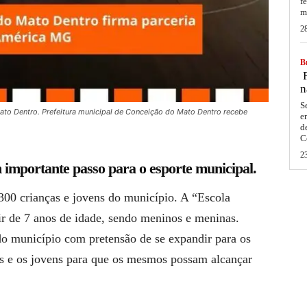
f
m
2
Br
F
n
S
Mato Dentro. Prefeitura municipal de Conceição do Mato Dentro recebe
e
d
C
2
 importante passo para o esporte municipal.
 300 crianças e jovens do município. A “Escola
tir de 7 anos de idade, sendo meninos e meninas.
o município com pretensão de se expandir para os
nças e os jovens para que os mesmos possam alcançar