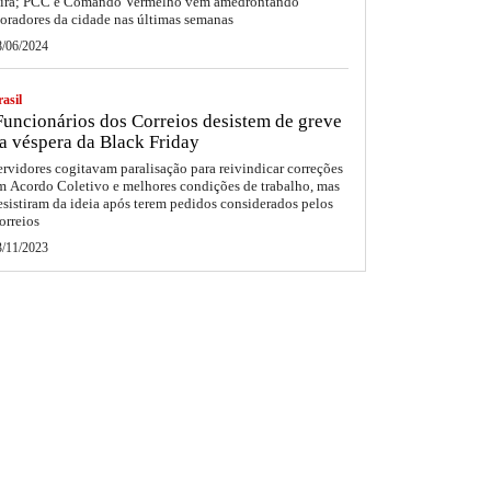
eira; PCC e Comando Vermelho vêm amedrontando
oradores da cidade nas últimas semanas
8/06/2024
asil
uncionários dos Correios desistem de greve
a véspera da Black Friday
ervidores cogitavam paralisação para reivindicar correções
m Acordo Coletivo e melhores condições de trabalho, mas
esistiram da ideia após terem pedidos considerados pelos
orreios
3/11/2023