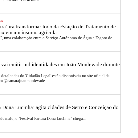
as
ira’ irá transformar lodo da Estação de Tratamento de
ux em um insumo agrícola
a”, uma colaboração entre o Serviço Autônomo de Água e Esgoto de...
 vai emitir mil identidades em João Monlevade durante
detalhadas do 'Cidadão Legal' estão disponíveis no site oficial da
ram @camarajoaomonlevade
ra Dona Lucinha’ agita cidades de Serro e Conceição do
 de maio, o "Festival Fartura Dona Lucinha" chega...