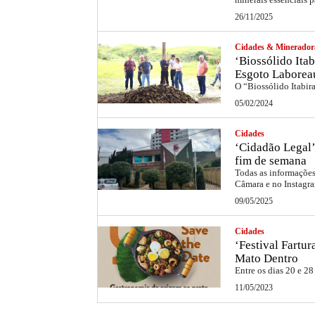
26/11/2025
Cidades & Minerador
‘Biossólido Itab
Esgoto Laborea
O “Biossólido Itabir
05/02/2024
Cidades
‘Cidadão Legal’
fim de semana
Todas as informações 
Câmara e no Instag
09/05/2025
Cidades
‘Festival Fartu
Mato Dentro
Entre os dias 20 e 28
11/05/2023