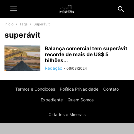
Início
Tags
Superávit
superávit
Balança comercial tem superávit
recorde de mais de US$ 5
bilhões...
Redação
-
06/03/2024
Termos e Condições
Política Privacidade
Contato
Expediente
Quem Somos
Cidades e Minerais