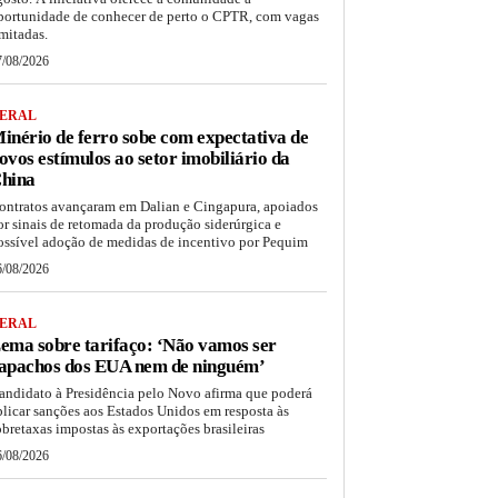
portunidade de conhecer de perto o CPTR, com vagas
imitadas.
7/08/2026
ERAL
inério de ferro sobe com expectativa de
ovos estímulos ao setor imobiliário da
hina
ontratos avançaram em Dalian e Cingapura, apoiados
or sinais de retomada da produção siderúrgica e
ossível adoção de medidas de incentivo por Pequim
6/08/2026
ERAL
ema sobre tarifaço: ‘Não vamos ser
apachos dos EUA nem de ninguém’
andidato à Presidência pelo Novo afirma que poderá
plicar sanções aos Estados Unidos em resposta às
obretaxas impostas às exportações brasileiras
6/08/2026