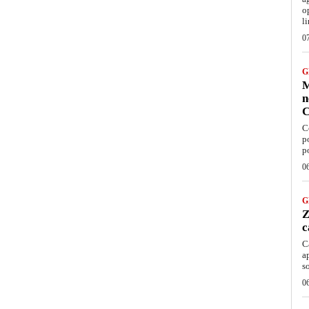
o
l
0
G
M
n
C
C
p
p
0
G
Z
c
C
a
s
0