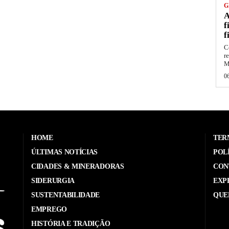
G
A
f
f
C
r
M
0
HOME
TER
ÚLTIMAS NOTÍCIAS
POL
CIDADES & MINERADORAS
CON
SIDERURGIA
EXP
SUSTENTABILIDADE
QUE
EMPREGO
HISTÓRIA E TRADIÇÃO