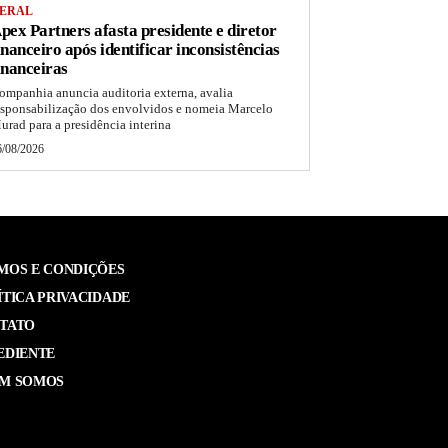
ERAL
pex Partners afasta presidente e diretor
inanceiro após identificar inconsistências
inanceiras
ompanhia anuncia auditoria externa, avalia
esponsabilização dos envolvidos e nomeia Marcelo
urad para a presidência interina
6/08/2026
MOS E CONDIÇÕES
ÍTICA PRIVACIDADE
TATO
EDIENTE
M SOMOS