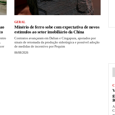
GERAL
 ao
Minério de ferro sobe com expectativa de novos
to
estímulos ao setor imobiliário da China
entro
Contratos avançaram em Dalian e Cingapura, apoiados por
A
sinais de retomada da produção siderúrgica e possível adoção
cer
de medidas de incentivo por Pequim
06/08/2026
C
V
g
R
A
C
a