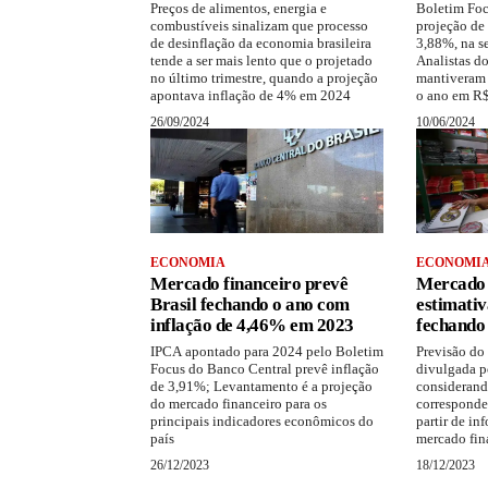
Preços de alimentos, energia e
Boletim Fo
combustíveis sinalizam que processo
projeção de 
de desinflação da economia brasileira
3,88%, na s
tende a ser mais lento que o projetado
Analistas d
no último trimestre, quando a projeção
mantiveram 
apontava inflação de 4% em 2024
o ano em R$
26/09/2024
10/06/2024
ECONOMIA
ECONOMI
Mercado financeiro prevê
Mercado 
Brasil fechando o ano com
estimativ
inflação de 4,46% em 2023
fechando
IPCA apontado para 2024 pelo Boletim
Previsão do
Focus do Banco Central prevê inflação
divulgada p
de 3,91%; Levantamento é a projeção
considerand
do mercado financeiro para os
corresponde 
principais indicadores econômicos do
partir de in
país
mercado fin
26/12/2023
18/12/2023