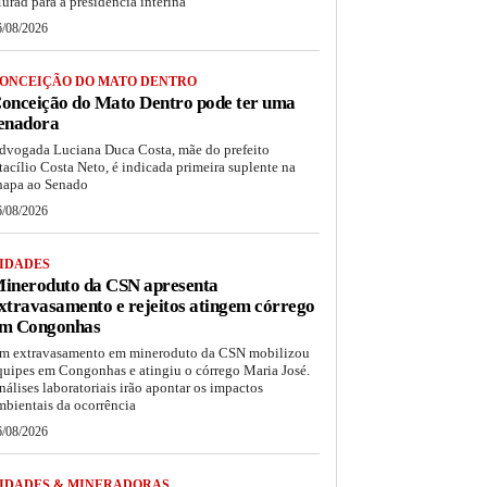
urad para a presidência interina
6/08/2026
ONCEIÇÃO DO MATO DENTRO
onceição do Mato Dentro pode ter uma
enadora
dvogada Luciana Duca Costa, mãe do prefeito
tacílio Costa Neto, é indicada primeira suplente na
hapa ao Senado
6/08/2026
IDADES
ineroduto da CSN apresenta
xtravasamento e rejeitos atingem córrego
m Congonhas
m extravasamento em mineroduto da CSN mobilizou
quipes em Congonhas e atingiu o córrego Maria José.
nálises laboratoriais irão apontar os impactos
mbientais da ocorrência
6/08/2026
IDADES & MINERADORAS