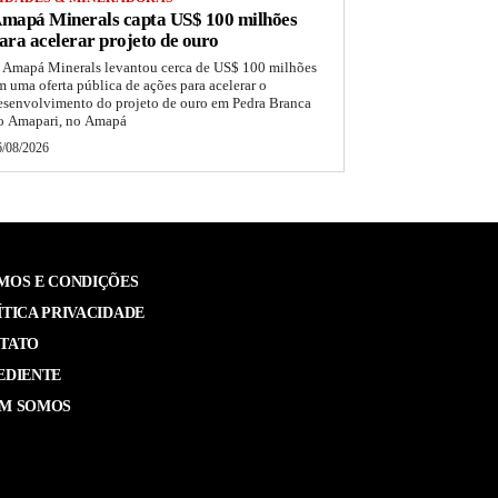
mapá Minerals capta US$ 100 milhões
ara acelerar projeto de ouro
 Amapá Minerals levantou cerca de US$ 100 milhões
m uma oferta pública de ações para acelerar o
esenvolvimento do projeto de ouro em Pedra Branca
o Amapari, no Amapá
6/08/2026
MOS E CONDIÇÕES
ÍTICA PRIVACIDADE
TATO
EDIENTE
M SOMOS