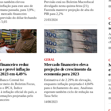
M
cus também elevou
Previsão está no Boletim Macrofiscal
inflação para este ano de
divulgado nesta quinta-feira (21);
0
emana passada, para 3,9%.;
Fazenda manteve projeção de alta do
o mercado financeiro
PIB para 2,2%
previsão do dólar fechando
C
21/03/2024
 5,05
C
s
A
O
c
0
A
GERAL
C
financeiro reduz
Mercado financeiro eleva
M
a e prevê inflação
projeção de crescimento da
e
 2023 em 4,49%
economia para 2023
e
 Banco Central foi
Estimativa é de 2.29% de elevação,
U
or meio do Boletim Focus,
enquanto inflação projetada é 4,84%
e
o o IPCA; Índice
para o fechamento do ano; Analistas
A
à inflação oficial do país, a
esperam também ciclo de redução na
a
formações projetadas pelo
Taxa Selic
0
anceiro
14/08/2023
C