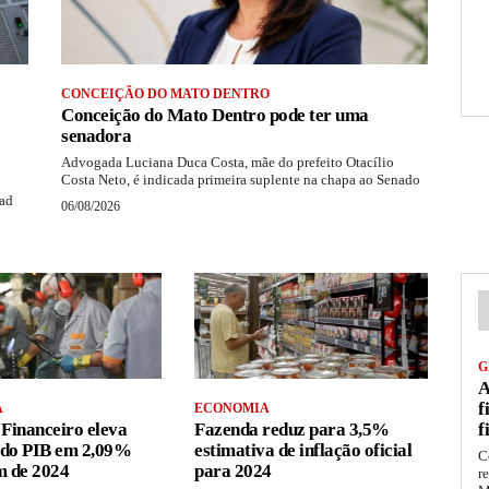
CONCEIÇÃO DO MATO DENTRO
Conceição do Mato Dentro pode ter uma
senadora
Advogada Luciana Duca Costa, mãe do prefeito Otacílio
Costa Neto, é indicada primeira suplente na chapa ao Senado
rad
06/08/2026
G
A
f
A
ECONOMIA
Financeiro eleva
Fazenda reduz para 3,5%
f
 do PIB em 2,09%
estimativa de inflação oficial
C
m de 2024
para 2024
r