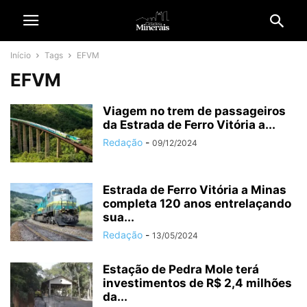
Início
Tags
EFVM
EFVM
Viagem no trem de passageiros
da Estrada de Ferro Vitória a...
Redação
-
09/12/2024
Estrada de Ferro Vitória a Minas
completa 120 anos entrelaçando
sua...
Redação
-
13/05/2024
Estação de Pedra Mole terá
investimentos de R$ 2,4 milhões
da...