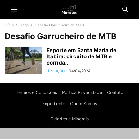
Início
Tags
Desafio Garrucheiro de MTB
Desafio Garrucheiro de MTB
Esporte em Santa Maria de
Itabira: circuito de MTB e
corrida...
Redação
-
04/04/2024
Termos e Condições
Política Privacidade
Contato
Expediente
Quem Somos
Cidades e Minerais