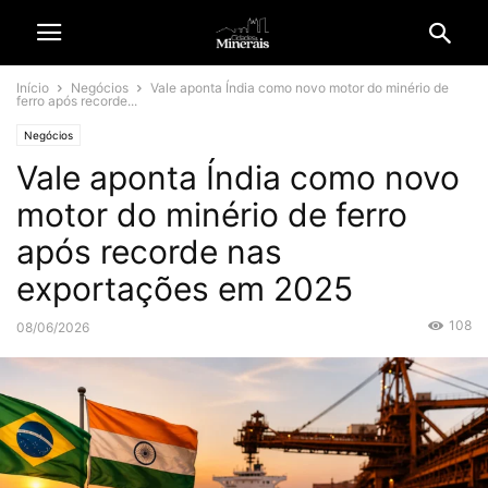
Início
Negócios
Vale aponta Índia como novo motor do minério de
ferro após recorde...
Negócios
Vale aponta Índia como novo
motor do minério de ferro
após recorde nas
exportações em 2025
108
08/06/2026