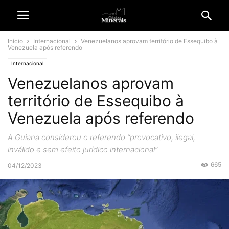
Início
Internacional
Venezuelanos aprovam território de Essequibo à
Venezuela após referendo
Internacional
Venezuelanos aprovam
território de Essequibo à
Venezuela após referendo
A Guiana considerou o referendo “provocativo, ilegal,
inválido e sem efeito jurídico internacional”
665
04/12/2023