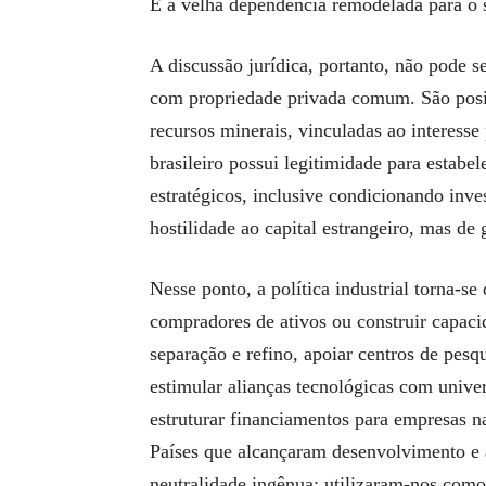
É a velha dependência remodelada para o 
A discussão jurídica, portanto, não pode s
com propriedade privada comum. São posiç
recursos minerais, vinculadas ao interesse
brasileiro possui legitimidade para estabele
estratégicos, inclusive condicionando inve
hostilidade ao capital estrangeiro, mas de 
Nesse ponto, a política industrial torna-se 
compradores de ativos ou construir capacid
separação e refino, apoiar centros de pesq
estimular alianças tecnológicas com unive
estruturar financiamentos para empresas na
Países que alcançaram desenvolvimento e 
neutralidade ingênua; utilizaram-nos como