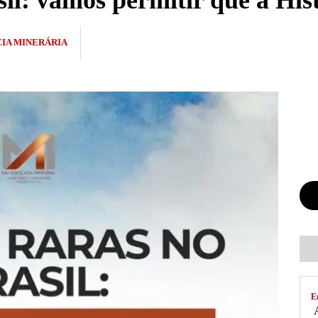
il: vamos permitir que a Hist
IA MINERÁRIA
E
A