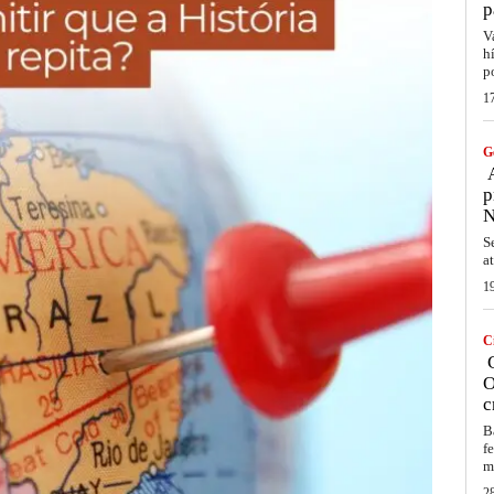
p
V
h
p
1
G
A
p
N
S
a
1
C
C
O
c
B
f
m
2