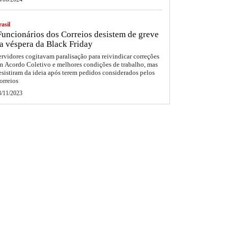
asil
uncionários dos Correios desistem de greve
a véspera da Black Friday
ervidores cogitavam paralisação para reivindicar correções
m Acordo Coletivo e melhores condições de trabalho, mas
esistiram da ideia após terem pedidos considerados pelos
orreios
3/11/2023