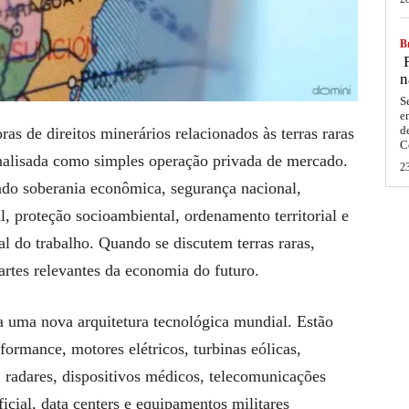
Br
F
n
S
e
d
as de direitos minerários relacionados às terras raras
C
analisada como simples operação privada de mercado.
2
ndo soberania econômica, segurança nacional,
ial, proteção socioambiental, ordenamento territorial e
al do trabalho. Quando se discutem terras raras,
artes relevantes da economia do futuro.
ra uma nova arquitetura tecnológica mundial. Estão
ormance, motores elétricos, turbinas eólicas,
s, radares, dispositivos médicos, telecomunicações
icial, data centers e equipamentos militares