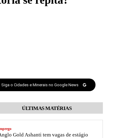
ória se repita?
Siga o Cidades e Minerais no Google News
ÚLTIMAS MATÉRIAS
mprego
nglo Gold Ashanti tem vagas de estágio