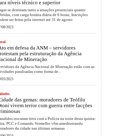
ara níveis técnico e superior
agas se destinam tanto a atuações presenciais quanto
íbridas, com carga horária diária de 6 horas; Inscrições
odem ser feitas pela internet até 31 de agosto
7/08/2023
eral
to em defesa da ANM – servidores
rotestam pela estruturação da Agência
acional de Mineração
ervidores da Agência Nacional de Mineração estão com as
tividades paralisadas como forma de...
9/05/2023
idades
idade das gemas: moradores de Teófilo
toni vivem terror com guerra entre facções
riminosas
andidos trocaram tiros com a Polícia na noite desta quinta-
eira; PCC e Comando Vermelho vêm amedrontando
oradores da cidade nas últimas semanas
8/06/2024