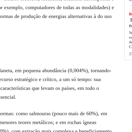
r exemplo, computadores de todas as modalidades) e
Br
formas de produção de energias alternativas à do uso
F
n
S
e
d
C
2
laneta, em pequena abundância (0,004%), tornando-
ecurso estratégico e crítico, a um só tempo: sua
características que levam os países, em todo o
sencial.
 formas: como salmouras (pouco mais de 60%), em
menores teores metálicos; e em rochas ígneas
30%), com extração mais complexa e beneficiamento