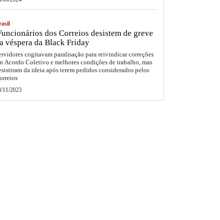
asil
uncionários dos Correios desistem de greve
a véspera da Black Friday
ervidores cogitavam paralisação para reivindicar correções
m Acordo Coletivo e melhores condições de trabalho, mas
esistiram da ideia após terem pedidos considerados pelos
orreios
3/11/2023