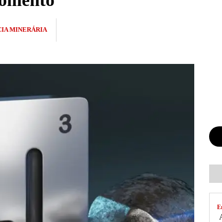
 momento
IA MINERÁRIA
E
A