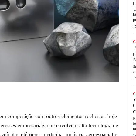
p
V
h
p
1
G
A
p
N
S
a
1
C
C
O
c
 em composição com outros elementos rochosos, hoje
B
f
teresses empresariais que envolvem alta tecnologia de
m
veículos elétricos, medicina, indústria aeroespacial e
2