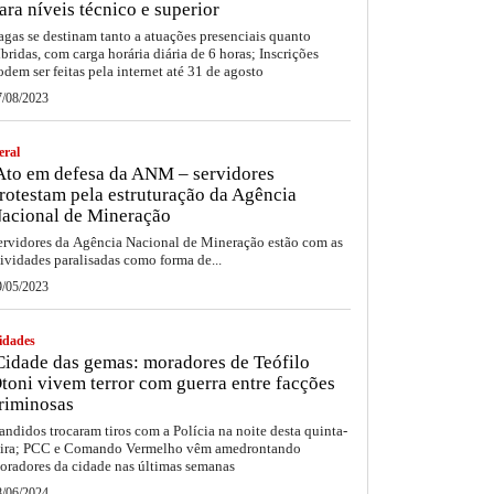
ara níveis técnico e superior
agas se destinam tanto a atuações presenciais quanto
íbridas, com carga horária diária de 6 horas; Inscrições
odem ser feitas pela internet até 31 de agosto
7/08/2023
eral
to em defesa da ANM – servidores
rotestam pela estruturação da Agência
acional de Mineração
ervidores da Agência Nacional de Mineração estão com as
tividades paralisadas como forma de...
9/05/2023
idades
idade das gemas: moradores de Teófilo
toni vivem terror com guerra entre facções
riminosas
andidos trocaram tiros com a Polícia na noite desta quinta-
eira; PCC e Comando Vermelho vêm amedrontando
oradores da cidade nas últimas semanas
8/06/2024