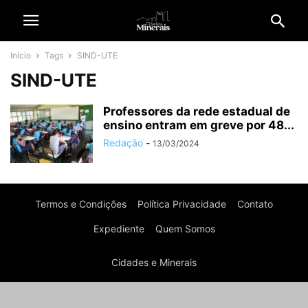
Início
Tags
SIND-UTE
SIND-UTE
Professores da rede estadual de
ensino entram em greve por 48...
Redação
-
13/03/2024
Termos e Condições
Política Privacidade
Contato
Expediente
Quem Somos
Cidades e Minerais