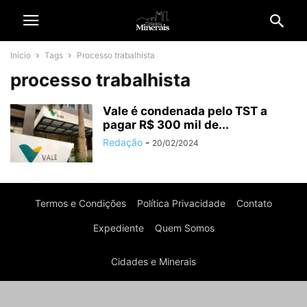
Início
Tags
Processo trabalhista
processo trabalhista
Vale é condenada pelo TST a
pagar R$ 300 mil de...
Redação
-
20/02/2024
Termos e Condições
Política Privacidade
Contato
Expediente
Quem Somos
Cidades e Minerais