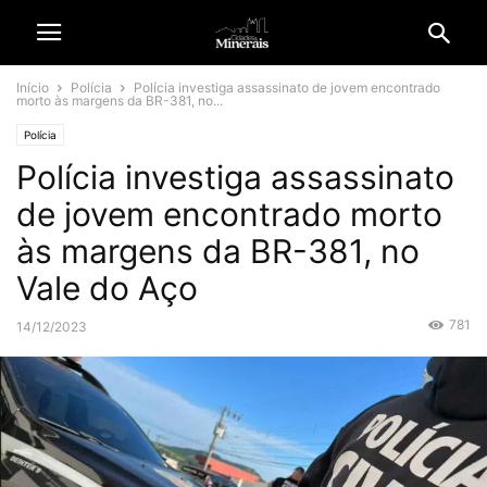
Início
Polícia
Polícia investiga assassinato de jovem encontrado
morto às margens da BR-381, no...
Polícia
Polícia investiga assassinato
de jovem encontrado morto
às margens da BR-381, no
Vale do Aço
781
14/12/2023