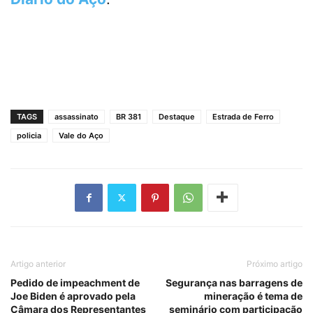
TAGS
assassinato
BR 381
Destaque
Estrada de Ferro
policia
Vale do Aço
Artigo anterior
Próximo artigo
Pedido de impeachment de
Segurança nas barragens de
Joe Biden é aprovado pela
mineração é tema de
Câmara dos Representantes
seminário com participação