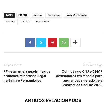
TAGS
BR 381
corrida
Destaque
João Monlevade
resgate
SEVOR
voluntário
Artigo anterior
Próximo artigo
PF desmantela quadrilha que
Comitiva do CNJ e CNMP
praticava mineração ilegal
desembarca em Maceió para
na Bahia e Pernambuco
apurar caos gerado pela
Braskem ao final de 2023
ARTIGOS RELACIONADOS