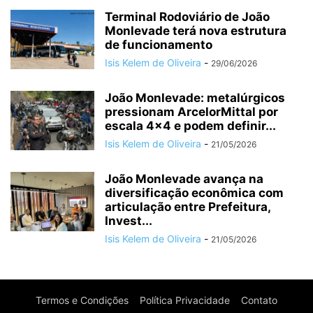
Terminal Rodoviário de João
Monlevade terá nova estrutura
de funcionamento
Isis Kelem de Oliveira
-
29/06/2026
João Monlevade: metalúrgicos
pressionam ArcelorMittal por
escala 4×4 e podem definir...
Isis Kelem de Oliveira
-
21/05/2026
João Monlevade avança na
diversificação econômica com
articulação entre Prefeitura,
Invest...
Isis Kelem de Oliveira
-
21/05/2026
Termos e Condições
Política Privacidade
Contato