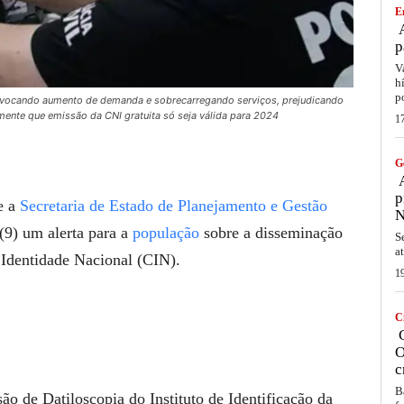
E
A
p
V
h
p
provocando aumento de demanda e sobrecarregando serviços, prejudicando
ente que emissão da CNI gratuita só seja válida para 2024
1
G
A
p
e a
Secretaria de Estado de Planejamento e Gestão
N
(9) um alerta para a
população
sobre a disseminação
S
a
e Identidade Nacional (CIN).
1
C
C
O
c
B
o de Datiloscopia do Instituto de Identificação da