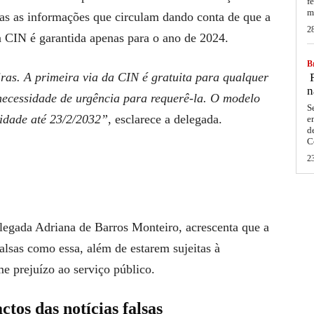
f
m
as as informações que circulam dando conta de que a
2
a CIN é garantida apenas para o ano de 2024.
Br
ras. A primeira via da CIN é gratuita para qualquer
F
n
ecessidade de urgência para requerê-la. O modelo
S
lidade até 23/2/2032”
, esclarece a delegada.
e
d
C
2
delegada Adriana de Barros Monteiro, acrescenta que a
alsas como essa, além de estarem sujeitas à
e prejuízo ao serviço público.
ctos das notícias falsas