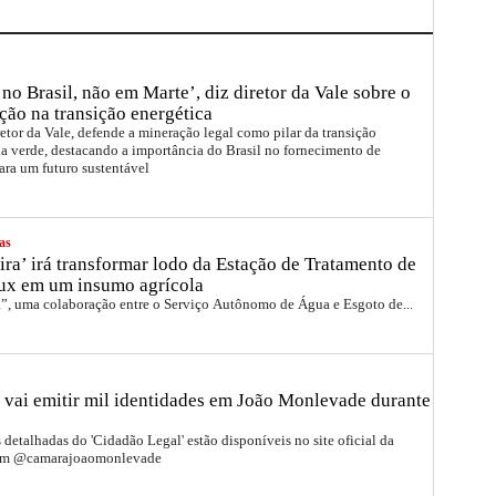
no Brasil, não em Marte’, diz diretor da Vale sobre o
ção na transição energética
etor da Vale, defende a mineração legal como pilar da transição
a verde, destacando a importância do Brasil no fornecimento de
ara um futuro sustentável
as
ira’ irá transformar lodo da Estação de Tratamento de
ux em um insumo agrícola
a”, uma colaboração entre o Serviço Autônomo de Água e Esgoto de...
 vai emitir mil identidades em João Monlevade durante
detalhadas do 'Cidadão Legal' estão disponíveis no site oficial da
ram @camarajoaomonlevade