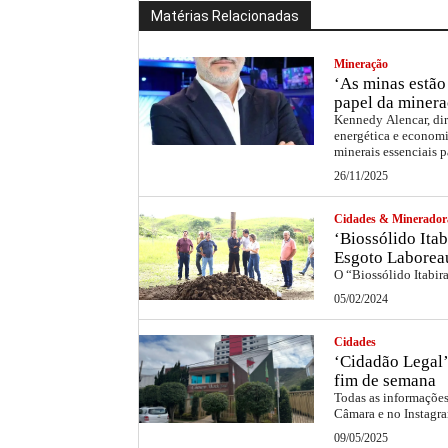
Matérias Relacionadas
Mineração
‘As minas estão 
papel da minera
Kennedy Alencar, dir
energética e economi
minerais essenciais p
26/11/2025
Cidades & Minerador
‘Biossólido Itab
Esgoto Laborea
O “Biossólido Itabir
05/02/2024
Cidades
‘Cidadão Legal’
fim de semana
Todas as informações 
Câmara e no Instag
09/05/2025