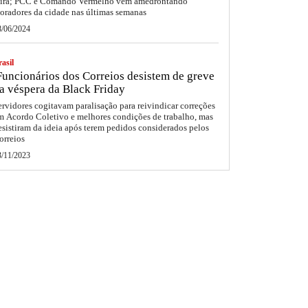
eira; PCC e Comando Vermelho vêm amedrontando
oradores da cidade nas últimas semanas
8/06/2024
asil
uncionários dos Correios desistem de greve
a véspera da Black Friday
ervidores cogitavam paralisação para reivindicar correções
m Acordo Coletivo e melhores condições de trabalho, mas
esistiram da ideia após terem pedidos considerados pelos
orreios
3/11/2023