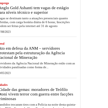
mprego
nglo Gold Ashanti tem vagas de estágio
ara níveis técnico e superior
agas se destinam tanto a atuações presenciais quanto
íbridas, com carga horária diária de 6 horas; Inscrições
odem ser feitas pela internet até 31 de agosto
7/08/2023
eral
to em defesa da ANM – servidores
rotestam pela estruturação da Agência
acional de Mineração
ervidores da Agência Nacional de Mineração estão com as
tividades paralisadas como forma de...
9/05/2023
idades
idade das gemas: moradores de Teófilo
toni vivem terror com guerra entre facções
riminosas
andidos trocaram tiros com a Polícia na noite desta quinta-