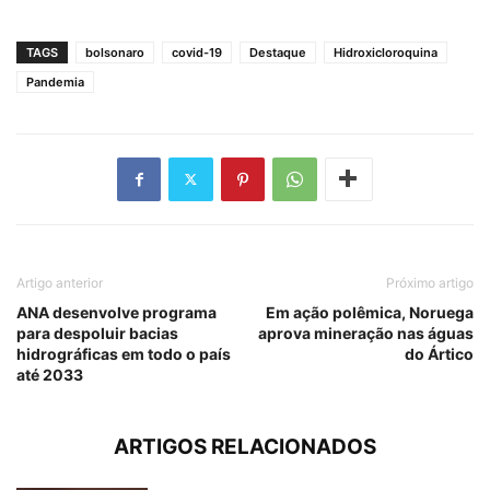
TAGS
bolsonaro
covid-19
Destaque
Hidroxicloroquina
Pandemia
Artigo anterior
Próximo artigo
ANA desenvolve programa
Em ação polêmica, Noruega
para despoluir bacias
aprova mineração nas águas
hidrográficas em todo o país
do Ártico
até 2033
ARTIGOS RELACIONADOS