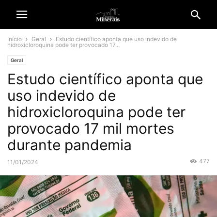
Início
Geral
Estudo científico aponta que uso indevido de
hidroxicloroquina pode ter provocado 17...
Geral
Estudo científico aponta que
uso indevido de
hidroxicloroquina pode ter
provocado 17 mil mortes
durante pandemia
477
11/01/2024