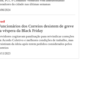
eira; PCC e Comando Vermelho vêm amedrontando
oradores da cidade nas últimas semanas
8/06/2024
asil
uncionários dos Correios desistem de greve
a véspera da Black Friday
ervidores cogitavam paralisação para reivindicar correções
m Acordo Coletivo e melhores condições de trabalho, mas
esistiram da ideia após terem pedidos considerados pelos
orreios
3/11/2023