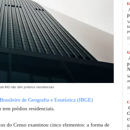
E
A
p
V
h
p
1
G
A
p
N
S
a
de MG não têm prédios residenciais
1
 Brasileiro de Geografia e Estatística (IBGE)
C
C
tem prédios residenciais.
O
c
lios do Censo examinou cinco elementos: a forma de
B