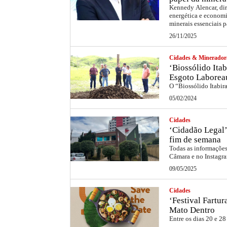
Kennedy Alencar, dir
energética e economi
minerais essenciais p
26/11/2025
Cidades & Minerador
‘Biossólido Itab
Esgoto Laborea
O “Biossólido Itabir
05/02/2024
Cidades
‘Cidadão Legal’
fim de semana
Todas as informações 
Câmara e no Instag
09/05/2025
Cidades
‘Festival Fartu
Mato Dentro
Entre os dias 20 e 28