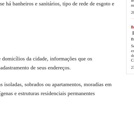
f
e há banheiros e sanitários, tipo de rede de esgoto e
m
2
Br
F
n
S
e
d
e domicílios da cidade, informações que os
C
adastramento de seus endereços.
2
as isoladas, sobrados ou apartamentos, moradias em
ígenas e estruturas residenciais permanentes