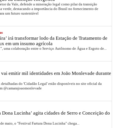
etor da Vale, defende a mineração legal como pilar da transição
a verde, destacando a importância do Brasil no fornecimento de
ara um futuro sustentável
as
ira’ irá transformar lodo da Estação de Tratamento de
ux em um insumo agrícola
a”, uma colaboração entre o Serviço Autônomo de Água e Esgoto de...
 vai emitir mil identidades em João Monlevade durante
detalhadas do 'Cidadão Legal' estão disponíveis no site oficial da
ram @camarajoaomonlevade
ra Dona Lucinha’ agita cidades de Serro e Conceição do
 de maio, o "Festival Fartura Dona Lucinha" chega...