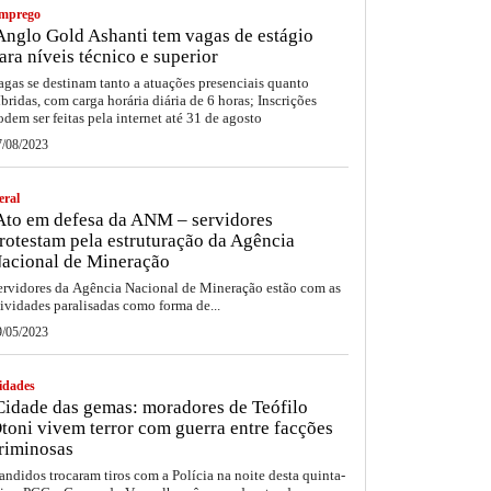
mprego
nglo Gold Ashanti tem vagas de estágio
ara níveis técnico e superior
agas se destinam tanto a atuações presenciais quanto
íbridas, com carga horária diária de 6 horas; Inscrições
odem ser feitas pela internet até 31 de agosto
7/08/2023
eral
to em defesa da ANM – servidores
rotestam pela estruturação da Agência
acional de Mineração
ervidores da Agência Nacional de Mineração estão com as
tividades paralisadas como forma de...
9/05/2023
idades
idade das gemas: moradores de Teófilo
toni vivem terror com guerra entre facções
riminosas
andidos trocaram tiros com a Polícia na noite desta quinta-