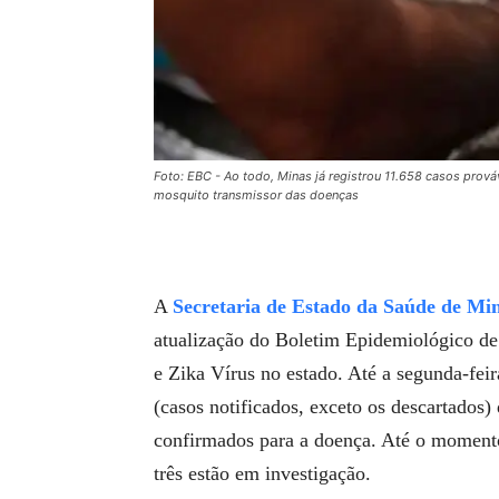
Foto: EBC - Ao todo, Minas já registrou 11.658 casos prov
mosquito transmissor das doenças
A
Secretaria de Estado da Saúde de Mi
atualização do Boletim Epidemiológico d
e Zika Vírus no estado. Até a segunda-feir
(casos notificados, exceto os descartados)
confirmados para a doença. Até o momento
três estão em investigação.