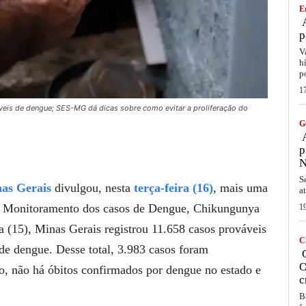
E
A
p
V
h
p
1
áveis de dengue; SES-MG dá dicas sobre como evitar a proliferação do
G
A
p
N
S
nas Gerais
divulgou, nesta
terça-feira (16)
, mais uma
a
e Monitoramento dos casos de Dengue, Chikungunya
1
a (15), Minas Gerais registrou 11.658 casos prováveis
C
 de dengue. Desse total, 3.983 casos foram
C
O
, não há óbitos confirmados por dengue no estado e
c
B