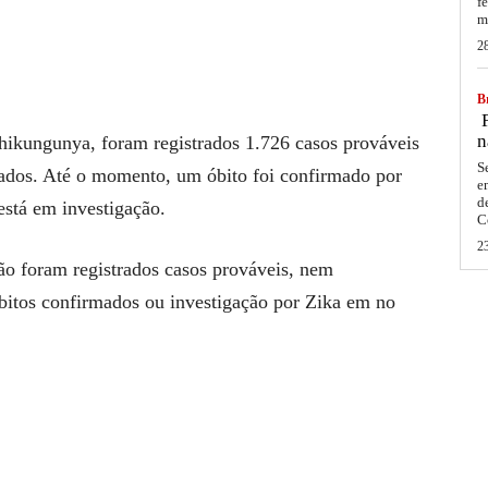
f
m
2
Br
F
n
hikungunya, foram registrados 1.726 casos prováveis
S
ados. Até o momento, um óbito foi confirmado por
e
d
stá em investigação.
C
2
ão foram registrados casos prováveis, nem
itos confirmados ou investigação por Zika em no