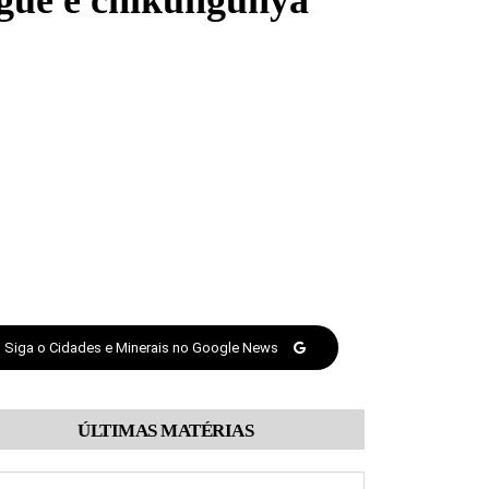
ngue e chikungunya
Siga o Cidades e Minerais no Google News
ÚLTIMAS MATÉRIAS