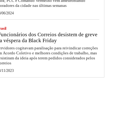
eira; PCC e Comando Vermelho vêm amedrontando
oradores da cidade nas últimas semanas
8/06/2024
asil
uncionários dos Correios desistem de greve
a véspera da Black Friday
ervidores cogitavam paralisação para reivindicar correções
m Acordo Coletivo e melhores condições de trabalho, mas
esistiram da ideia após terem pedidos considerados pelos
orreios
3/11/2023