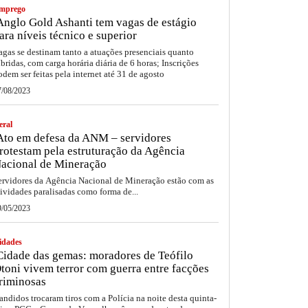
mprego
nglo Gold Ashanti tem vagas de estágio
ara níveis técnico e superior
agas se destinam tanto a atuações presenciais quanto
íbridas, com carga horária diária de 6 horas; Inscrições
odem ser feitas pela internet até 31 de agosto
7/08/2023
eral
to em defesa da ANM – servidores
rotestam pela estruturação da Agência
acional de Mineração
ervidores da Agência Nacional de Mineração estão com as
tividades paralisadas como forma de...
9/05/2023
idades
idade das gemas: moradores de Teófilo
toni vivem terror com guerra entre facções
riminosas
andidos trocaram tiros com a Polícia na noite desta quinta-