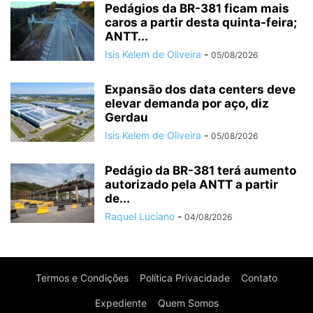
Pedágios da BR-381 ficam mais
caros a partir desta quinta-feira;
ANTT...
Isis Kelem de Oliveira
-
05/08/2026
Expansão dos data centers deve
elevar demanda por aço, diz
Gerdau
Isis Kelem de Oliveira
-
05/08/2026
Pedágio da BR-381 terá aumento
autorizado pela ANTT a partir
de...
Raquel Luciano
-
04/08/2026
Termos e Condições
Política Privacidade
Contato
Expediente
Quem Somos