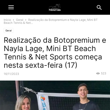
Início
Geral
Realização da Botopremium e Nayla Lage, Mini BT
Beach Tennis & Net...
Geral
Realização da Botopremium e
Nayla Lage, Mini BT Beach
Tennis & Net Sports começa
nesta sexta-feira (17)
523
16/11/2023