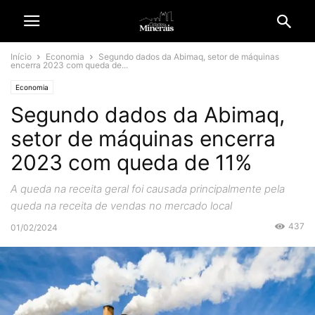
Início
Economia
Segundo dados da Abimaq, setor de máquinas
encerra 2023 com queda de...
Economia
Segundo dados da Abimaq,
setor de máquinas encerra
2023 com queda de 11%
A queda na receita geral foi causada principalmente pela
queda na receita de vendas no mercado local
437
01/02/2024