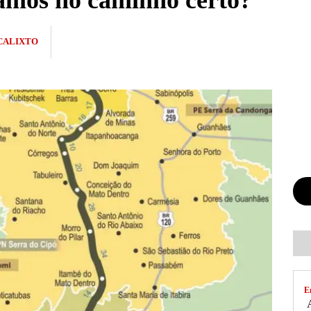
vamos no caminho certo?
CALIXTO
E
A