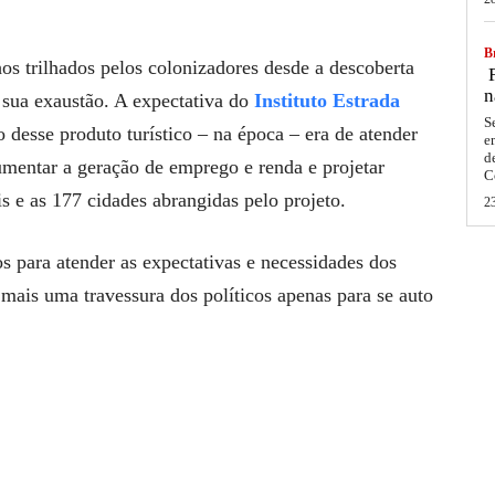
Br
os trilhados pelos colonizadores desde a descoberta
F
n
 sua exaustão. A expectativa do
Instituto Estrada
S
o desse produto turístico – na época – era de atender
e
d
aumentar a geração de emprego e renda e projetar
C
s e as 177 cidades abrangidas pelo projeto.
2
s para atender as expectativas e necessidades dos
i mais uma travessura dos políticos apenas para se auto