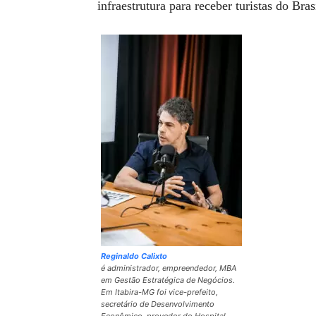
infraestrutura para receber turistas do Bra
Reginaldo Calixto
é administrador, empreendedor, MBA
em Gestão Estratégica de Negócios.
Em Itabira-MG foi vice-prefeito,
secretário de Desenvolvimento
Econômico, provedor do Hospital