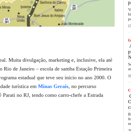
p
V
h
p
1
G
A
p
N
eal. Muita divulgação, marketing e, inclusive, ela até
S
o Rio de Janeiro – escola de samba Estação Primeira
a
1
ograma estadual que teve seu inicio no ano 2000. O
idade turística em
Minas Gerais
, no percurso
C
é Parati no RJ, tendo como carro-chefe a Estrada
C
O
c
B
f
m
2