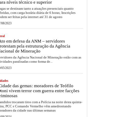
ara níveis técnico e superior
agas se destinam tanto a atuações presenciais quanto
íbridas, com carga horária diária de 6 horas; Inscrições
odem ser feitas pela internet até 31 de agosto
7/08/2023
eral
to em defesa da ANM – servidores
rotestam pela estruturação da Agência
acional de Mineração
ervidores da Agência Nacional de Mineração estão com as
tividades paralisadas como forma de...
9/05/2023
idades
idade das gemas: moradores de Teófilo
toni vivem terror com guerra entre facções
riminosas
andidos trocaram tiros com a Polícia na noite desta quinta-
eira; PCC e Comando Vermelho vêm amedrontando
oradores da cidade nas últimas semanas
8/06/2024