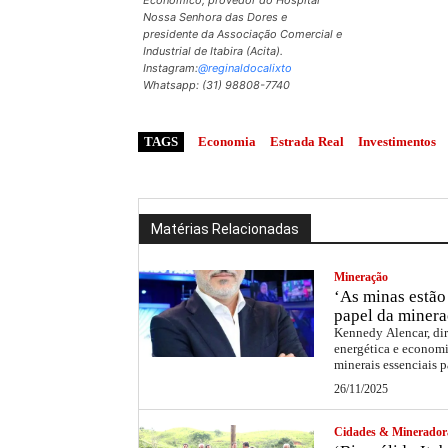
Nossa Senhora das Dores e
presidente da Associação Comercial e
Industrial de Itabira (Acita).
Instagram:
@reginaldocalixto
Whatsapp: (31) 98808-7740
TAGS
Economia
Estrada Real
Investimentos
Matérias Relacionadas
Mineração
‘As minas estão 
papel da minera
Kennedy Alencar, dir
energética e economi
minerais essenciais p
26/11/2025
Cidades & Minerador