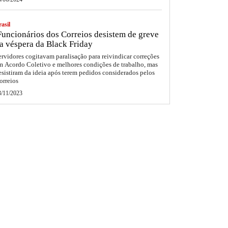
asil
uncionários dos Correios desistem de greve
a véspera da Black Friday
ervidores cogitavam paralisação para reivindicar correções
m Acordo Coletivo e melhores condições de trabalho, mas
esistiram da ideia após terem pedidos considerados pelos
orreios
3/11/2023