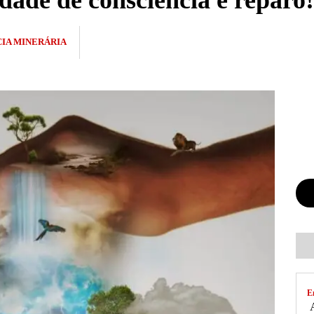
ade de consciência e reparo!
IA MINERÁRIA
E
A