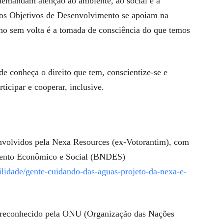
emandam atenção ao ambiente, ao social e à
e os Objetivos de Desenvolvimento se apoiam na
o sem volta é a tomada de consciência do que temos
de conheça o direito que tem, conscientize-se e
rticipar e cooperar, inclusive.
envolvidos pela Nexa Resources (ex-Votorantim), com
mento Econômico e Social (BNDES)
bilidade/gente-cuidando-das-aguas-projeto-da-nexa-e-
i reconhecido pela ONU (Organização das Nações