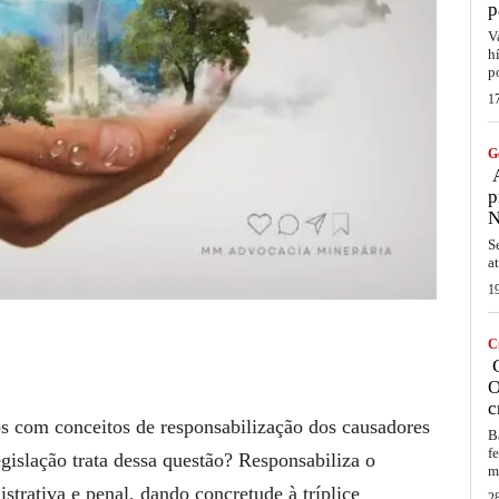
p
V
h
p
1
G
A
p
N
S
a
1
C
C
O
c
s com conceitos de responsabilização dos causadores
B
f
gislação trata dessa questão? Responsabiliza o
m
strativa e penal, dando concretude à tríplice
2