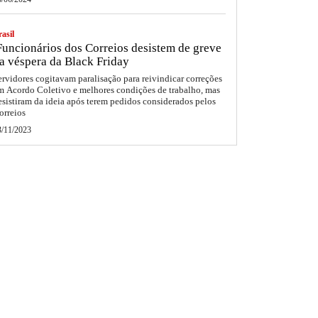
asil
uncionários dos Correios desistem de greve
a véspera da Black Friday
ervidores cogitavam paralisação para reivindicar correções
m Acordo Coletivo e melhores condições de trabalho, mas
esistiram da ideia após terem pedidos considerados pelos
orreios
3/11/2023