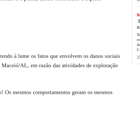
Br
F
n
S
e
d
C
zendo à lume os fatos que envolvem os danos sociais
2
e Maceió/AL, em razão das atividades de exploração
smo! Os mesmos comportamentos geram os mesmos