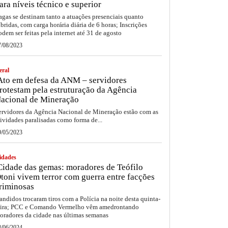
ara níveis técnico e superior
agas se destinam tanto a atuações presenciais quanto
íbridas, com carga horária diária de 6 horas; Inscrições
odem ser feitas pela internet até 31 de agosto
7/08/2023
eral
to em defesa da ANM – servidores
rotestam pela estruturação da Agência
acional de Mineração
ervidores da Agência Nacional de Mineração estão com as
tividades paralisadas como forma de...
9/05/2023
idades
idade das gemas: moradores de Teófilo
toni vivem terror com guerra entre facções
riminosas
andidos trocaram tiros com a Polícia na noite desta quinta-
eira; PCC e Comando Vermelho vêm amedrontando
oradores da cidade nas últimas semanas
8/06/2024